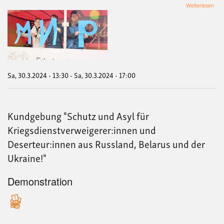
übe
Weiterlesen
OS
MÜ
202
FRI
FA
DE
Sa, 30.3.2024 - 13:30
-
Sa, 30.3.2024 - 17:00
Kundgebung "Schutz und Asyl für
Kriegsdienstverweigerer:innen und
Deserteur:innen aus Russland, Belarus und der
Ukraine!"
Demonstration