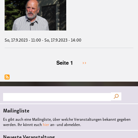
Fah
„Kr
in
der
Pro
So, 17.9.2023 - 11:00
-
So, 17.9.2023 - 14:00
Nächste
››
Seite 1
Seitennummerierung
Seite
Suche
Mailingliste
Es gibt auch eine Mailingliste, über welche Veranstaltungen bekannt gegeben
werden. Ihr könnt euch
hier
an- und abmelden.
Neueste Veranstaltung