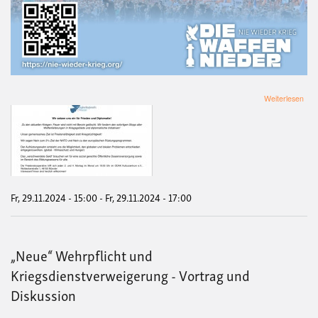
übe
Weiterlesen
Mah
für
den
Fri
Fr, 29.11.2024 - 15:00
-
Fr, 29.11.2024 - 17:00
„Neue“ Wehrpflicht und
Kriegsdienstverweigerung - Vortrag und
Diskussion