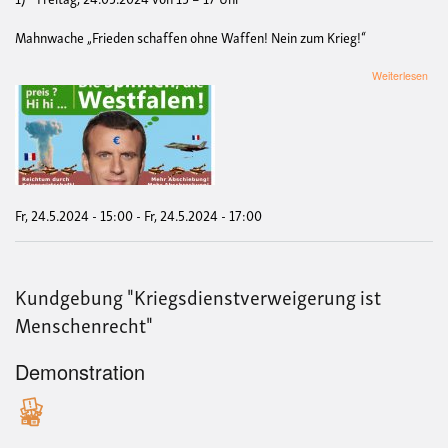
Mahnwache „Frieden schaffen ohne Waffen! Nein zum Krieg!“
übe
Weiterlesen
Mah
Fri
scha
ohn
Waf
Nei
zum
Krie
Fr, 24.5.2024 - 15:00
-
Fr, 24.5.2024 - 17:00
Nei
zum
Frie
für
Kundgebung "Kriegsdienstverweigerung ist
Mac
Der
Menschenrecht"
West
Fri
ford
Demonstration
Ver
statt
sch