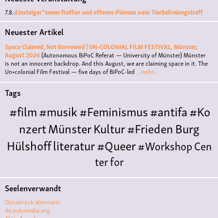
7.8.:
Einsteiger*innen-Treffen und offenes Plenum vom Tierbefreiungstreff
Neuester Artikel
Space Claimed, Not Borrowed | UN•COLONIAL FILM FESTIVAL, Münster,
August 2026
(Autonomous BiPoC Referat — University of Münster)
Münster
is not an innocent backdrop. And this August, we are claiming space in it. The
Un•colonial Film Festival — five days of BiPoC-led
...mehr...
Tags
#film
#musik
#Feminismus
#antifa
#Ko
nzert
Münster
Kultur
#Frieden
Burg
Hülshoff
literatur
#Queer
#Workshop
Cen
ter for
Literature
Polyamorie
Polytreff
#live
Konzert
Seelenverwandt
Polyamorietreff
Ethische Nicht-
Osnabrück alternativ
Monogamie
CNM
#jazz
#vortrag
antifa
femin
de.indymedia.org