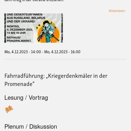
übe
Weiterlesen
Kun
"Sc
und
Asyl
für
Krie
und
Des
Mo, 4.12.2023 - 14:00
-
Mo, 4.12.2023 - 16:00
aus
Rus
Bel
und
Fahrradführung: „Kriegerdenkmäler in der
der
Ukra
Promenade“
Lesung / Vortrag
Plenum / Diskussion