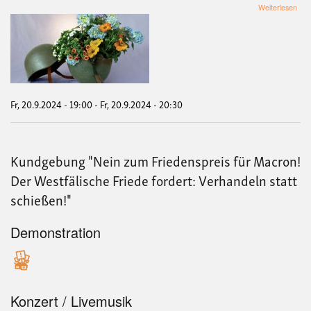
übe
Weiterlesen
„Ne
Wehr
und
Kri
-
Vort
und
Disk
Fr, 20.9.2024 - 19:00
-
Fr, 20.9.2024 - 20:30
Kundgebung "Nein zum Friedenspreis für Macron!
Der Westfälische Friede fordert: Verhandeln statt
schießen!"
Demonstration
Konzert / Livemusik