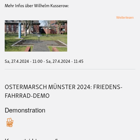
Mehr Infos über Wilhelm Kusserow:
übe
Weiterlesen
Ged
an
den
am
27.
Apri
194
in
Sa, 27.4.2024 - 11:00
-
Sa, 27.4.2024 - 11:45
Mün
ers
Krie
Wil
OSTERMARSCH MÜNSTER 2024: FRIEDENS-
Kus
FAHRRAD-DEMO
Demonstration