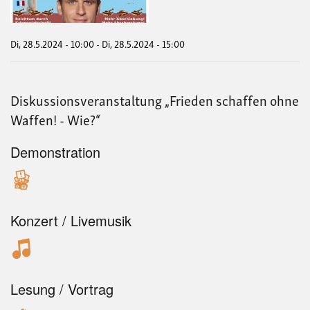
für
Mac
Der
West
Di, 28.5.2024 - 10:00
-
Di, 28.5.2024 - 15:00
Fri
ford
Ver
statt
Diskussionsveranstaltung „Frieden schaffen ohne
schi
Waffen! - Wie?“
Demonstration
Konzert / Livemusik
Lesung / Vortrag