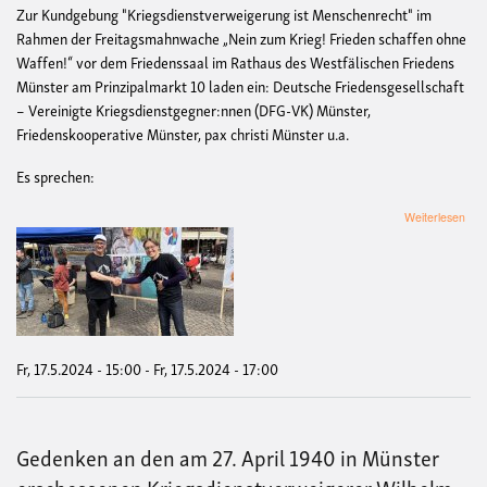
Zur Kundgebung "Kriegsdienstverweigerung ist Menschenrecht" im
Rahmen der Freitagsmahnwache „Nein zum Krieg! Frieden schaffen ohne
Waffen!“ vor dem Friedenssaal im Rathaus des Westfälischen Friedens
Münster am Prinzipalmarkt 10 laden ein: Deutsche Friedensgesellschaft
– Vereinigte Kriegsdienstgegner:nnen (DFG-VK) Münster,
Friedenskooperative Münster, pax christi Münster u.a.
Es sprechen:
übe
Weiterlesen
Kun
"Kri
ist
Men
Fr, 17.5.2024 - 15:00
-
Fr, 17.5.2024 - 17:00
Gedenken an den am 27. April 1940 in Münster