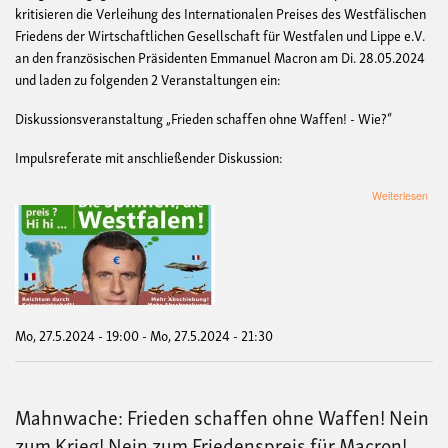
kritisieren die Verleihung des Internationalen Preises des Westfälischen
Friedens der Wirtschaftlichen Gesellschaft für Westfalen und Lippe e.V.
an den französischen Präsidenten Emmanuel Macron am Di. 28.05.2024
und laden zu folgenden 2 Veranstaltungen ein:
Diskussionsveranstaltung „Frieden schaffen ohne Waffen! - Wie?“
Impulsreferate mit anschließender Diskussion:
übe
Weiterlesen
Disk
„Fr
scha
ohn
Waf
-
Wie
Mo, 27.5.2024 - 19:00
-
Mo, 27.5.2024 - 21:30
Mahnwache: Frieden schaffen ohne Waffen! Nein
zum Krieg! Nein zum Friedenspreis für Macron!