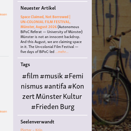
Neuester Artikel
über
lesen
Space Claimed, Not Borrowed |
Wochenendseminar:
UN•COLONIAL FILM FESTIVAL,
Franz
Münster, August 2026
(Autonomous
Neumann,
BiPoC Referat — University of Münster)
Behemoth.
Münster is not an innocent backdrop.
Struktur
And this August, we are claiming space
und
in it. The Un•colonial Film Festival —
Praxis
five days of BiPoC-led
...mehr...
des
Nationalsozialismus
Tags
1933-
1944
#film
#musik
#Femi
nismus
#antifa
#Kon
zert
Münster
Kultur
#Frieden
Burg
über
lesen
Hülshoff
literatur
#
NATHAN-
Seelenverwandt
ism
Queer
#Workshop
Ce
Plotter – Köln