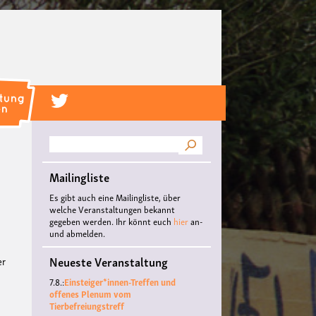
Suche
Mailingliste
Es gibt auch eine Mailingliste, über
welche Veranstaltungen bekannt
gegeben werden. Ihr könnt euch
hier
an-
und abmelden.
Neueste Veranstaltung
er
7.8.:
Einsteiger*innen-Treffen und
offenes Plenum vom
Tierbefreiungstreff