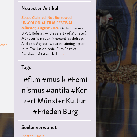
Neuester Artikel
Space Claimed, Not Borrowed |
UN•COLONIAL FILM FESTIVAL,
Münster, August 2026
(Autonomous
BiPoC Referat — University of Münster)
Münster is not an innocent backdrop.
And this August, we are claiming space
über
lesen
in it. The Un•colonial Film Festival —
Öffentliche
five days of BiPoC-led
...mehr...
Zoom-
Konferenz
“Militär
Tags
und
#film
#musik
#Femi
Klima”
nismus
#antifa
#Kon
zert
Münster
Kultur
#Frieden
Burg
Hülshoff
literatur
#
Seelenverwandt
Queer
#Workshop
Ce
Plotter – Köln