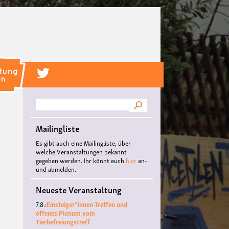
Suche
Mailingliste
Es gibt auch eine Mailingliste, über
welche Veranstaltungen bekannt
gegeben werden. Ihr könnt euch
hier
an-
und abmelden.
Neueste Veranstaltung
7.8.:
Einsteiger*innen-Treffen und
offenes Plenum vom
Tierbefreiungstreff