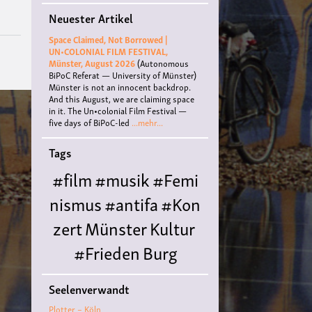
Köln:
Neuester Artikel
Enquête
au
Space Claimed, Not Borrowed |
Paradis
UN•COLONIAL FILM FESTIVAL,
Münster, August 2026
(Autonomous
BiPoC Referat — University of Münster)
Münster is not an innocent backdrop.
And this August, we are claiming space
in it. The Un•colonial Film Festival —
five days of BiPoC-led
...mehr...
Tags
#film
#musik
#Femi
nismus
#antifa
#Kon
zert
Münster
Kultur
#Frieden
Burg
Hülshoff
literatur
#
Seelenverwandt
Queer
#Workshop
Ce
Plotter – Köln