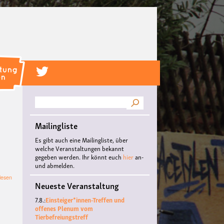
Suche
Mailingliste
Es gibt auch eine Mailingliste, über
m
welche Veranstaltungen bekannt
gegeben werden. Ihr könnt euch
hier
an-
und abmelden.
über
lesen
Neueste Veranstaltung
Best
of
7.8.:
Einsteiger*innen-Treffen und
Afrika
offenes Plenum vom
Film
Tierbefreiungstreff
Festival