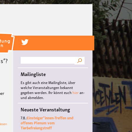
s“?
Suche
Mailingliste
Es gibt auch eine Mailingliste, über
welche Veranstaltungen bekannt
gegeben werden. Ihr könnt euch
hier
an-
ber
und abmelden.
Neueste Veranstaltung
7.8.:
Einsteiger*innen-Treffen und
offenes Plenum vom
über
lesen
Tierbefreiungstreff
Von