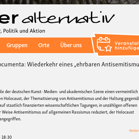
Direkt
zum
Inhalt
Gruppen
Orte
Über uns
ocumenta: Wiederkehr eines „ehrbaren Antisemitismu
Teile der deutschen Kunst- Medien- und akademischen Szene einen vermeintlich
en Holocaust, der Thematisierung von Antisemitismus und der Haltung gegenü
 auf staatlich finanzierten wissenschaftlichen Tagungen, in unzähligen offenen
r Weise Antisemitismus auf allgemeinen Rassismus reduziert, der Holocaust
 angegriffen.
Weiter
- 18:30