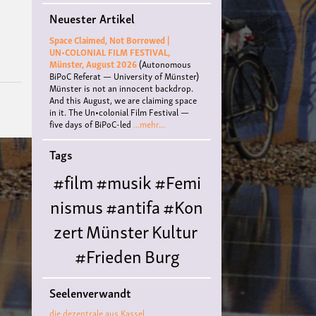
der
Neuester Artikel
Mbembe-
Debatte
Space Claimed, Not Borrowed |
bis
UN•COLONIAL FILM FESTIVAL,
zur
Münster, August 2026
(Autonomous
documenta:
BiPoC Referat — University of Münster)
Wiederkehr
Münster is not an innocent backdrop.
eines
And this August, we are claiming space
„ehrbaren
in it. The Un•colonial Film Festival —
Antisemitismus“?
five days of BiPoC-led
...mehr...
Tags
#film
#musik
#Femi
nismus
#antifa
#Kon
zert
Münster
Kultur
#Frieden
Burg
Hülshoff
literatur
#
Seelenverwandt
Queer
#Workshop
Ce
die dezentrale aus Kassel