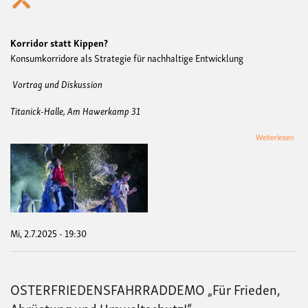
Korridor statt Kippen?
Konsumkorridore als Strategie für nachhaltige Entwicklung
Vortrag und Diskussion
Titanick-Halle, Am Hawerkamp 31
übe
Weiterlesen
Korr
statt
Kip
Kon
als
Stra
für
nach
Mi, 2.7.2025 - 19:30
Ent
OSTERFRIEDENSFAHRRADDEMO „Für Frieden,