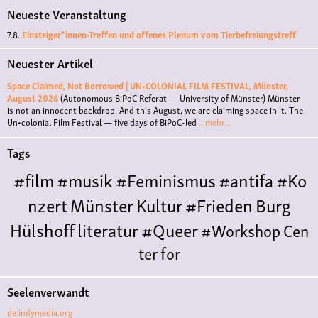
Neueste Veranstaltung
7.8.:
Einsteiger*innen-Treffen und offenes Plenum vom Tierbefreiungstreff
Neuester Artikel
Space Claimed, Not Borrowed | UN•COLONIAL FILM FESTIVAL, Münster,
August 2026
(Autonomous BiPoC Referat — University of Münster)
Münster
is not an innocent backdrop. And this August, we are claiming space in it. The
Un•colonial Film Festival — five days of BiPoC-led
...mehr...
Tags
#film
#musik
#Feminismus
#antifa
#Ko
nzert
Münster
Kultur
#Frieden
Burg
Hülshoff
literatur
#Queer
#Workshop
Cen
ter for
Literature
Polyamorie
Polytreff
#live
Konzert
Seelenverwandt
Polyamorietreff
Ethische Nicht-
de.indymedia.org