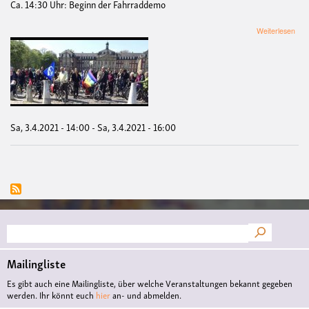
Ca. 14:30 Uhr: Beginn der Fahrraddemo
übe
Weiterlesen
OS
„Fü
Frie
Abr
und
Umw
Sa, 3.4.2021 - 14:00
-
Sa, 3.4.2021 - 16:00
Suche
Mailingliste
Es gibt auch eine Mailingliste, über welche Veranstaltungen bekannt gegeben
werden. Ihr könnt euch
hier
an- und abmelden.