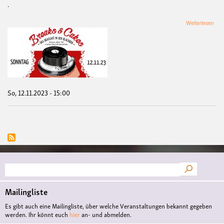
.
übe
Weiterlesen
Bea
Spez
Bea
BR
&
CA
So, 12.11.2023 - 15:00
Suche
Mailingliste
Es gibt auch eine Mailingliste, über welche Veranstaltungen bekannt gegeben
werden. Ihr könnt euch
hier
an- und abmelden.