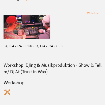
.
übe
Weiterlesen
Wor
DJi
&
Mus
-
Sho
&
Tell
Sa, 13.4.2024 - 19:00
-
Sa, 13.4.2024 - 21:00
m/
DJ
At
(Tru
Workshop: DJing & Musikproduktion - Show & Tell
in
Wax
m/ DJ At (Trust in Wax)
Workshop