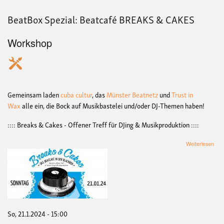
At
(Tru
BeatBox Spezial: Beatcafé BREAKS & CAKES
in
Wax
Workshop
Gemeinsam laden
cuba cultur
, das
Münster Beatnetz
und
Trust in
Wax
alle ein, die Bock auf Musikbastelei und/oder DJ-Themen haben!
:::: Breaks & Cakes - Offener Treff für DJing & Musikproduktion ::::
übe
Weiterlesen
Bea
Spez
Bea
BR
&
CA
So, 21.1.2024 - 15:00