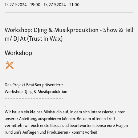
Tell
Fr, 27.9.2024 - 19:00
-
Fr, 27.9.2024 - 21:00
m/
DJ
At
(Tru
Workshop: DJing & Musikproduktion - Show & Tell
in
Wax
m/ DJ At (Trust in Wax)
Workshop
Das Projekt BeatBox präsentiert:
Workshop DJing & Musikproduktion
--------------------------------------
.
Wir bauen ein kleines Ministudio auf, in dem sich Interessierte, unter
unserer Anleitung, ausprobieren können. Bei dem offenen Treff
vermitteln wir euch erste Basics und beantworten ebenso eure Fragen
rund um’s Auflegen und Produzieren - kommt vorbei!