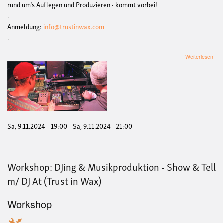
rund um’s Auflegen und Produzieren - kommt vorbei!
.
Anmeldung:
info@trustinwax.com
.
übe
Weiterlesen
Wor
DJi
&
Mus
-
Sho
&
Tell
Sa, 9.11.2024 - 19:00
-
Sa, 9.11.2024 - 21:00
m/
DJ
At
(Tru
Workshop: DJing & Musikproduktion - Show & Tell
in
Wax
m/ DJ At (Trust in Wax)
Workshop