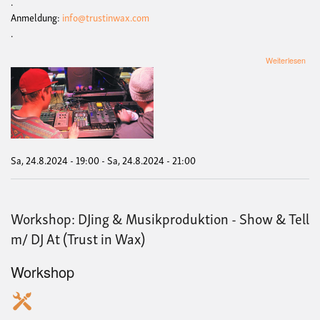
.
Anmeldung:
info@trustinwax.com
.
übe
Weiterlesen
Wor
DJi
&
Mus
-
Sho
&
Tell
Sa, 24.8.2024 - 19:00
-
Sa, 24.8.2024 - 21:00
m/
DJ
At
(Tru
Workshop: DJing & Musikproduktion - Show & Tell
in
Wax
m/ DJ At (Trust in Wax)
Workshop