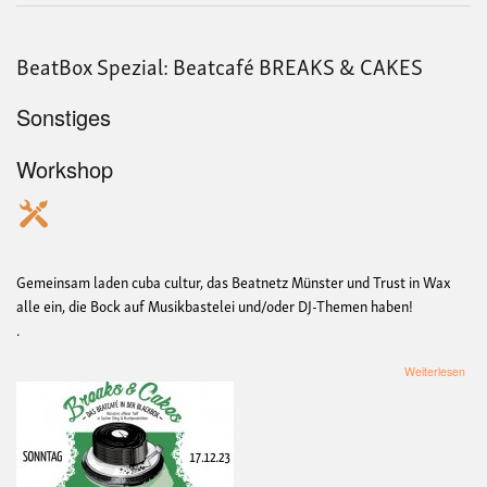
BeatBox Spezial: Beatcafé BREAKS & CAKES
Sonstiges
Workshop
Gemeinsam laden cuba cultur, das Beatnetz Münster und Trust in Wax
alle ein, die Bock auf Musikbastelei und/oder DJ-Themen haben!
.
übe
Weiterlesen
Bea
Spez
Bea
BR
&
CA