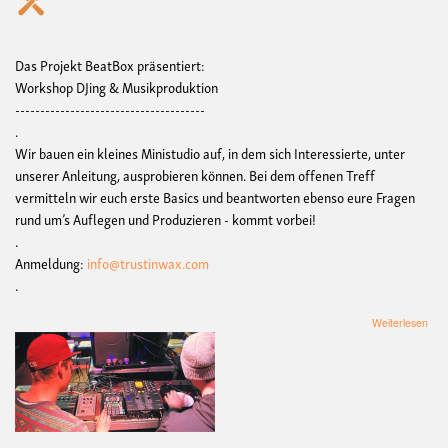
Das Projekt BeatBox präsentiert:
Workshop DJing & Musikproduktion
--------------------------------------
.
Wir bauen ein kleines Ministudio auf, in dem sich Interessierte, unter
unserer Anleitung, ausprobieren können. Bei dem offenen Treff
vermitteln wir euch erste Basics und beantworten ebenso eure Fragen
rund um’s Auflegen und Produzieren - kommt vorbei!
.
Anmeldung:
info@trustinwax.com
.
übe
Weiterlesen
Wor
DJi
&
Mus
-
Sho
&