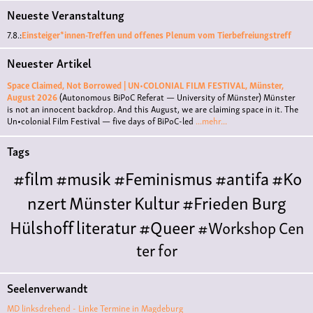
Neueste Veranstaltung
7.8.:
Einsteiger*innen-Treffen und offenes Plenum vom Tierbefreiungstreff
Neuester Artikel
Space Claimed, Not Borrowed | UN•COLONIAL FILM FESTIVAL, Münster,
August 2026
(Autonomous BiPoC Referat — University of Münster)
Münster
is not an innocent backdrop. And this August, we are claiming space in it. The
Un•colonial Film Festival — five days of BiPoC-led
...mehr...
Tags
#film
#musik
#Feminismus
#antifa
#Ko
nzert
Münster
Kultur
#Frieden
Burg
Hülshoff
literatur
#Queer
#Workshop
Cen
ter for
Literature
Polyamorie
Polytreff
#live
Konzert
Seelenverwandt
Polyamorietreff
Ethische Nicht-
MD linksdrehend - Linke Termine in Magdeburg