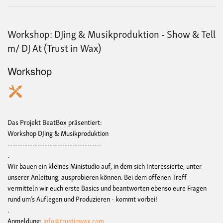
DJ
At
(Tru
Workshop: DJing & Musikproduktion - Show & Tell
in
Wax
m/ DJ At (Trust in Wax)
Workshop
Das Projekt BeatBox präsentiert:
Workshop DJing & Musikproduktion
--------------------------------------
.
Wir bauen ein kleines Ministudio auf, in dem sich Interessierte, unter
unserer Anleitung, ausprobieren können. Bei dem offenen Treff
vermitteln wir euch erste Basics und beantworten ebenso eure Fragen
rund um’s Auflegen und Produzieren - kommt vorbei!
.
Anmeldung:
info@trustinwax.com