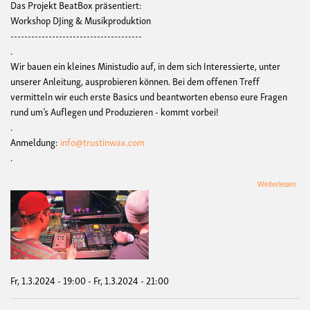
Das Projekt BeatBox präsentiert:
Workshop DJing & Musikproduktion
--------------------------------------
.
Wir bauen ein kleines Ministudio auf, in dem sich Interessierte, unter
unserer Anleitung, ausprobieren können. Bei dem offenen Treff
vermitteln wir euch erste Basics und beantworten ebenso eure Fragen
rund um’s Auflegen und Produzieren - kommt vorbei!
.
Anmeldung:
info@trustinwax.com
.
übe
Weiterlesen
Wor
DJi
&
Mus
-
Sho
&
Tell
Fr, 1.3.2024 - 19:00
-
Fr, 1.3.2024 - 21:00
m/
DJ