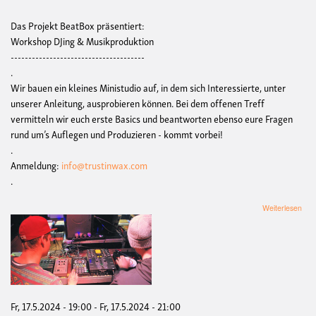
Das Projekt BeatBox präsentiert:
Workshop DJing & Musikproduktion
--------------------------------------
.
Wir bauen ein kleines Ministudio auf, in dem sich Interessierte, unter
unserer Anleitung, ausprobieren können. Bei dem offenen Treff
vermitteln wir euch erste Basics und beantworten ebenso eure Fragen
rund um’s Auflegen und Produzieren - kommt vorbei!
.
Anmeldung:
info@trustinwax.com
.
übe
Weiterlesen
Wor
DJi
&
Mus
-
Sho
&
Tell
Fr, 17.5.2024 - 19:00
-
Fr, 17.5.2024 - 21:00
m/