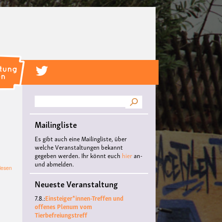
Suche
Mailingliste
Es gibt auch eine Mailingliste, über
welche Veranstaltungen bekannt
gegeben werden. Ihr könnt euch
hier
an-
und abmelden.
über
lesen
SCHWUL.
Neueste Veranstaltung
SEXY.
DEPRESSIV.
7.8.:
Einsteiger*innen-Treffen und
-
offenes Plenum vom
die
Tierbefreiungstreff
Lesung