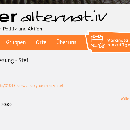
Direkt
zum
Inhalt
Gruppen
Orte
Über uns
sung - Stef
nts/31843-schwul-sexy-depressiv-stef
Weiter
 - 20:00