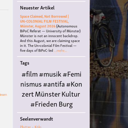
-
Neuester Artikel
Stef
Space Claimed, Not Borrowed |
UN•COLONIAL FILM FESTIVAL,
Münster, August 2026
(Autonomous
BiPoC Referat — University of Münster)
Münster is not an innocent backdrop.
And this August, we are claiming space
in it. The Un•colonial Film Festival —
five days of BiPoC-led
...mehr...
Tags
#film
#musik
#Femi
nismus
#antifa
#Kon
zert
Münster
Kultur
über
lesen
Polyamorie:
#Frieden
Burg
Wie
viel(e)
Hülshoff
literatur
#
darf
Seelenverwandt
ich
Queer
#Workshop
Ce
lieben
Plotter – Köln
und