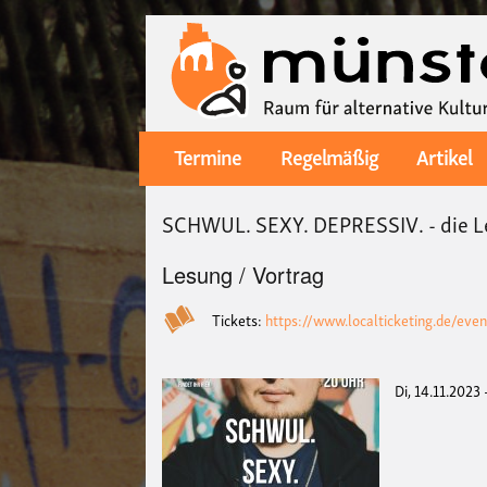
Termine
Regelmäßig
Artikel
Main
navigation
SCHWUL. SEXY. DEPRESSIV. - die Le
Lesung / Vortrag
Tickets:
https://www.localticketing.de/eve
Di, 14.11.2023