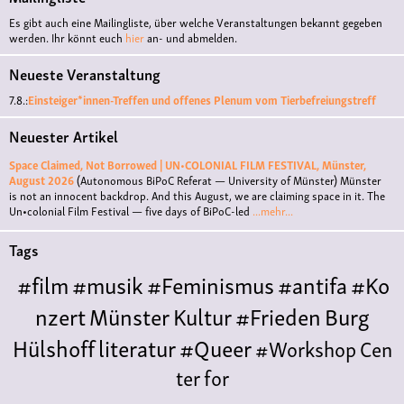
Es gibt auch eine Mailingliste, über welche Veranstaltungen bekannt gegeben
werden. Ihr könnt euch
hier
an- und abmelden.
Neueste Veranstaltung
7.8.:
Einsteiger*innen-Treffen und offenes Plenum vom Tierbefreiungstreff
Neuester Artikel
Space Claimed, Not Borrowed | UN•COLONIAL FILM FESTIVAL, Münster,
August 2026
(Autonomous BiPoC Referat — University of Münster)
Münster
is not an innocent backdrop. And this August, we are claiming space in it. The
Un•colonial Film Festival — five days of BiPoC-led
...mehr...
Tags
#film
#musik
#Feminismus
#antifa
#Ko
nzert
Münster
Kultur
#Frieden
Burg
Hülshoff
literatur
#Queer
#Workshop
Cen
ter for