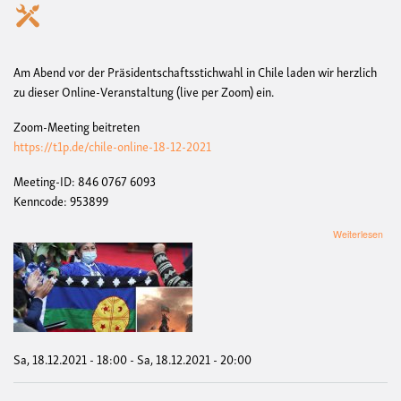
Am Abend vor der Präsidentschaftsstichwahl in Chile laden wir herzlich
zu dieser Online-Veranstaltung (live per Zoom) ein.
Zoom-Meeting beitreten
https://t1p.de/chile-online-18-12-2021
Meeting-ID: 846 0767 6093
Kenncode: 953899
übe
Weiterlesen
Onli
Vera
„Chi
zwi
Fas
und
Dem
Sa, 18.12.2021 - 18:00
-
Sa, 18.12.2021 - 20:00