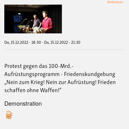
übe
Weiterlesen
Hybr
Vera
„Üb
den
Tell
der
Rei
„Pe
Do, 15.12.2022 - 18:30
-
Do, 15.12.2022 - 21:30
and
Foo
(Fr
und
Protest gegen das 100-Mrd.-
Ern
Die
Aufrüstungsprogramm - Friedenskundgebung
Entk
„Nein zum Krieg! Nein zur Aufrüstung! Frieden
des
Con
schaffen ohne Waffen!“
im
Foc
der
Demonstration
glob
Nach
der
UN
Frie
Gere