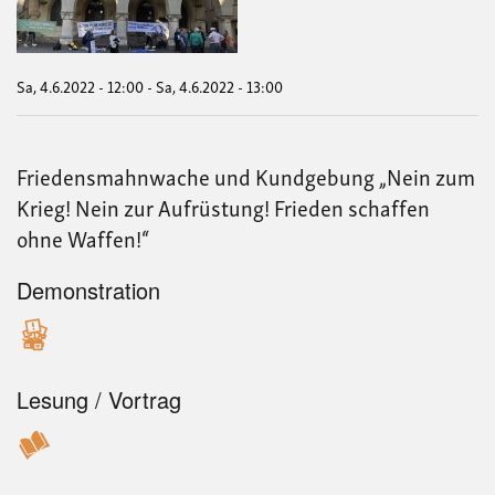
100
Mrd
Auf
-
Fri
Sa, 4.6.2022 - 12:00
-
Sa, 4.6.2022 - 13:00
„Ne
zum
Krie
Nei
Friedensmahnwache und Kundgebung „Nein zum
zur
Aufr
Krieg! Nein zur Aufrüstung! Frieden schaffen
Fri
ohne Waffen!“
scha
ohn
Waf
Demonstration
Lesung / Vortrag