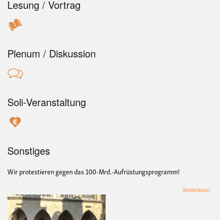
Lesung / Vortrag
und
Ernä
Plenum / Diskussion
Soli-Veranstaltung
Sonstiges
Wir protestieren gegen das 100-Mrd.-Aufrüstungsprogramm!
übe
Weiterlesen
Prot
geg
das