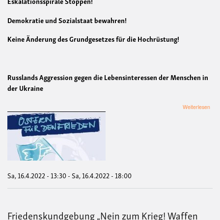
Eskalationsspirale Stoppen!
Demokratie und Sozialstaat bewahren!
Keine Änderung des Grundgesetzes für die Hochrüstung!
Russlands Aggression gegen die Lebensinteressen der Menschen in
der Ukraine
übe
Weiterlesen
Ost
202
(Fa
Dem
Sa, 16.4.2022 - 13:30
-
Sa, 16.4.2022 - 18:00
Friedenskundgebung „Nein zum Krieg! Waffen