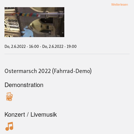
übe
Weiterlesen
Fri
und
Kun
„Ne
zum
Krie
Nei
zur
Do, 2.6.2022 - 16:00
-
Do, 2.6.2022 - 19:00
Aufr
Fri
scha
ohn
Ostermarsch 2022 (Fahrrad-Demo)
Waf
Demonstration
Konzert / Livemusik