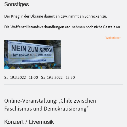
Sonstiges
Der Krieg in der Ukraine dauert an bzw. nimmt an Schrecken zu.
Die Waffenstillstandsverhandlungen etc. nehmen noch nicht Gestalt an.
übe
Weiterlesen
Fri
„Ne
zum
Krie
Waf
nied
Fri
scha
Sa, 19.3.2022 - 11:00
-
Sa, 19.3.2022 - 12:30
ohn
Waf
Online-Veranstaltung: „Chile zwischen
Faschismus und Demokratisierung“
Konzert / Livemusik