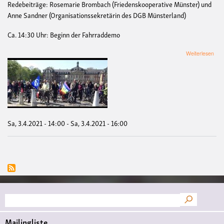
Redebeiträge: Rosemarie Brombach (Friedenskooperative Münster) und
Anne Sandner (Organisationssekretärin des DGB Münsterland)
Ca. 14:30 Uhr: Beginn der Fahrraddemo
übe
Weiterlesen
OS
„Fü
Frie
Abr
und
Umw
Sa, 3.4.2021 - 14:00
-
Sa, 3.4.2021 - 16:00
Suche
Mailingliste