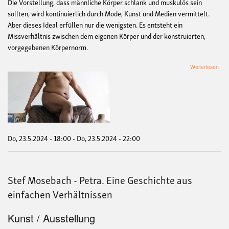
Die Vorstellung, dass männliche Körper schlank und muskulös sein
sollten, wird kontinuierlich durch Mode, Kunst und Medien vermittelt.
Aber dieses Ideal erfüllen nur die wenigsten. Es entsteht ein
Missverhältnis zwischen dem eigenen Körper und der konstruierten,
vorgegebenen Körpernorm.
übe
Weiterlesen
the
bea
&
the
boy
|
Foto
Mart
Do, 23.5.2024 - 18:00
-
Do, 23.5.2024 - 22:00
de
Crig
Stef Mosebach - Petra. Eine Geschichte aus
einfachen Verhältnissen
Kunst / Ausstellung