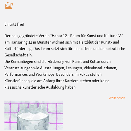
Eintritt frei!
Der neu gegründete Verein "Hansa 12 - Raum für Kunst und Kultur e.V."
am Hansaring 12 in Münster widmet sich mit Herzblut der Kunst- und
Kulturförderung. Das Team setzt sich für eine offene und demokratische
Gesellschaft ein.
Die Kernanliegen sind die Förderung von Kunst und Kultur durch
Veranstaltungen wie Ausstellungen, Lesungen, Videoinstallationen,
Performances und Workshops. Besonders im Fokus stehen
Künstler*innen, die am Anfang ihrer Karriere stehen oder keine
klassische künstlerische Ausbildung haben.
übe
Weiterlesen
Stef
Mos
-
Petr
Ein
Ges