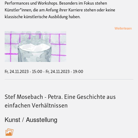
Performances und Workshops. Besonders im Fokus stehen
Künstler*innen, die am Anfang ihrer Karriere stehen oder keine
klassische künstlerische Ausbildung haben.
übe
Weiterlesen
Stef
Mos
-
Petr
Ein
Ges
aus
ein
Fr, 24.11.2023 - 15:00
-
Fr, 24.11.2023 - 19:00
Verh
Stef Mosebach - Petra. Eine Geschichte aus
einfachen Verhältnissen
Kunst / Ausstellung