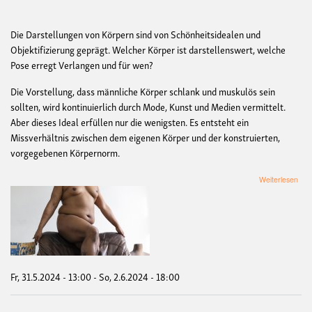
Die Darstellungen von Körpern sind von Schönheitsidealen und
Objektifizierung geprägt. Welcher Körper ist darstellenswert, welche
Pose erregt Verlangen und für wen?
Die Vorstellung, dass männliche Körper schlank und muskulös sein
sollten, wird kontinuierlich durch Mode, Kunst und Medien vermittelt.
Aber dieses Ideal erfüllen nur die wenigsten. Es entsteht ein
Missverhältnis zwischen dem eigenen Körper und der konstruierten,
vorgegebenen Körpernorm.
übe
Weiterlesen
he
bea
&
the
boy
|
Foto
Mart
Fr, 31.5.2024 - 13:00
-
So, 2.6.2024 - 18:00
de
Crig