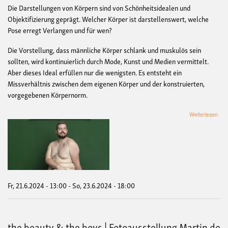
Die Darstellungen von Körpern sind von Schönheitsidealen und
Objektifizierung geprägt. Welcher Körper ist darstellenswert, welche
Pose erregt Verlangen und für wen?
Die Vorstellung, dass männliche Körper schlank und muskulös sein
sollten, wird kontinuierlich durch Mode, Kunst und Medien vermittelt.
Aber dieses Ideal erfüllen nur die wenigsten. Es entsteht ein
Missverhältnis zwischen dem eigenen Körper und der konstruierten,
vorgegebenen Körpernorm.
übe
Weiterlesen
the
bea
&
the
boy
|
Foto
Mart
Fr, 21.6.2024 - 13:00
-
So, 23.6.2024 - 18:00
de
Crig
the beauty & the boys | Fotoausstellung Martin de