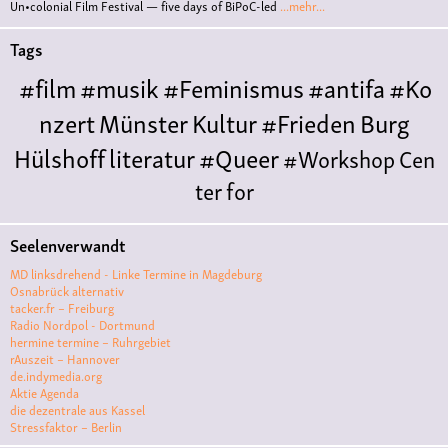
Un•colonial Film Festival — five days of BiPoC-led
...mehr...
Tags
#film
#musik
#Feminismus
#antifa
#Ko
nzert
Münster
Kultur
#Frieden
Burg
Hülshoff
literatur
#Queer
#Workshop
Cen
ter for
Literature
Polyamorie
Polytreff
#live
Konzert
Seelenverwandt
Polyamorietreff
Ethische Nicht-
MD linksdrehend - Linke Termine in Magdeburg
Monogamie
CNM
#jazz
#vortrag
antifa
femin
Osnabrück alternativ
tacker.fr – Freiburg
ismus
kunst
antisemitismus
Musik
#cubakult
Radio Nordpol - Dortmund
hermine termine – Ruhrgebiet
ur
DFG-
rAuszeit – Hannover
VK
queer
#Demo
#Theater
Friedenskooperati
de.indymedia.org
Aktie Agenda
ve
#film #kino #filmwerkstatt
die dezentrale aus Kassel
Stressfaktor – Berlin
#filmclub
#Münster
#BLACKBOX
punk
#kino