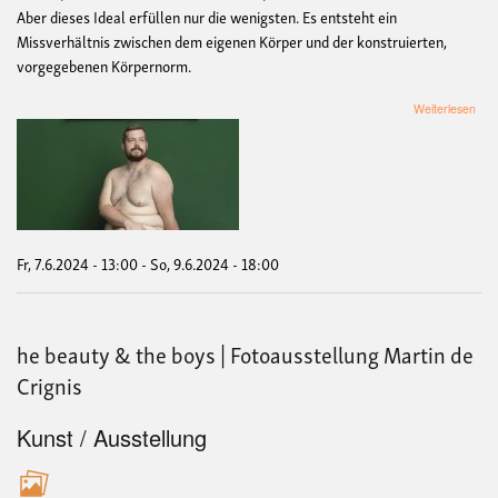
Aber dieses Ideal erfüllen nur die wenigsten. Es entsteht ein
Missverhältnis zwischen dem eigenen Körper und der konstruierten,
vorgegebenen Körpernorm.
übe
Weiterlesen
the
bea
&
the
boy
|
Foto
Mart
Fr, 7.6.2024 - 13:00
-
So, 9.6.2024 - 18:00
de
Crig
he beauty & the boys | Fotoausstellung Martin de
Crignis
Kunst / Ausstellung