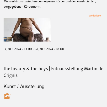
Missverhältnis zwischen dem eigenen Körper und der konstruierten,
vorgegebenen Körpernorm.
übe
Weiterlesen
the
bea
&
the
boy
|
Foto
Mart
Fr, 28.6.2024 - 13:00
-
So, 30.6.2024 - 18:00
de
Crig
the beauty & the boys | Fotoausstellung Martin de
Crignis
Kunst / Ausstellung