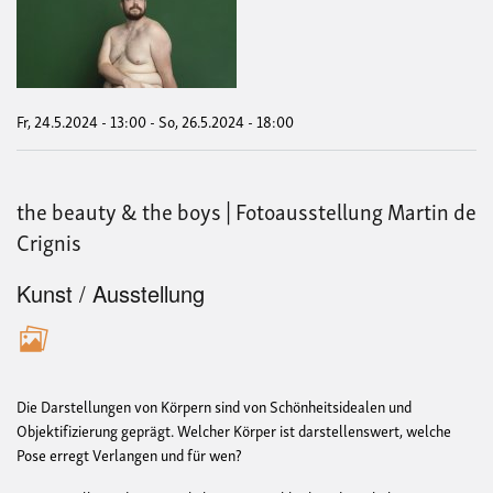
bea
&
the
boy
|
Foto
Mart
Fr, 24.5.2024 - 13:00
-
So, 26.5.2024 - 18:00
de
Crig
the beauty & the boys | Fotoausstellung Martin de
Crignis
Kunst / Ausstellung
Die Darstellungen von Körpern sind von Schönheitsidealen und
Objektifizierung geprägt. Welcher Körper ist darstellenswert, welche
Pose erregt Verlangen und für wen?