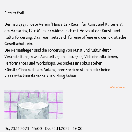
Eintritt frei!
Der neu gegründete Verein "Hansa 12 - Raum für Kunst und Kultur e.V."
am Hansaring 12 in Münster widmet sich mit Herzblut der Kunst- und
Kulturförderung. Das Team setzt sich für eine offene und demokratische
Gesellschaft ein.
Die Kernanliegen sind die Förderung von Kunst und Kultur durch
Veranstaltungen wie Ausstellungen, Lesungen, Videoinstallationen,
Performances und Workshops. Besonders im Fokus stehen
Künstler*innen, die am Anfang ihrer Karriere stehen oder keine
klassische künstlerische Ausbildung haben.
übe
Weiterlesen
Stef
Mos
-
Petr
Ein
Ges
aus
ein
Do, 23.11.2023 - 15:00
-
Do, 23.11.2023 - 19:00
Verh