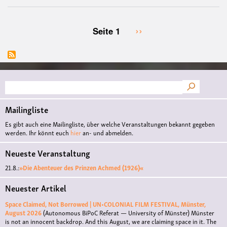
Nächste
››
Seite 1
Seitennummerierung
Seite
Suche
Mailingliste
Es gibt auch eine Mailingliste, über welche Veranstaltungen bekannt gegeben
werden. Ihr könnt euch
hier
an- und abmelden.
Neueste Veranstaltung
21.8.:
»Die Abenteuer des Prinzen Achmed (1926)«
Neuester Artikel
Space Claimed, Not Borrowed | UN•COLONIAL FILM FESTIVAL, Münster,
August 2026
(Autonomous BiPoC Referat — University of Münster)
Münster
is not an innocent backdrop. And this August, we are claiming space in it. The