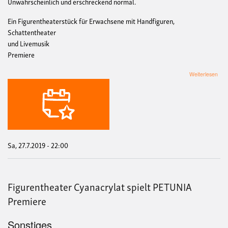
Unwahrscheinlich und erschreckend normal.
Ein Figurentheaterstück für Erwachsene mit Handfiguren,
Schattentheater
und Livemusik
Premiere
übe
Weiterlesen
Figu
Cya
spiel
PET
Pre
Sa, 27.7.2019 - 22:00
Figurentheater Cyanacrylat spielt PETUNIA
Premiere
Sonstiges