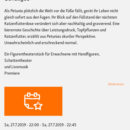
Als Petunia plötzlich die Welt vor die Füße fällt, gerät ihr Leben nicht
gleich sofort aus den Fugen. Ihr Blick auf den Füllstand der nächsten
Katzenfutterdose verändert sich aber nachhaltig und gravierend. Eine
bierernste Geschichte über Leistungsdruck, Topfpflanzen und
Katzenfutter, erzählt aus Petunias skuriler Perspektive.
Unwahrscheinlich und erschreckend normal.
Ein Figurentheaterstück für Erwachsene mit Handfiguren,
Schattentheater
und Livemusik
Premiere
übe
Weiterlesen
Figu
Cya
spiel
PET
Pre
Sa, 27.7.2019 - 22:00
-
Sa, 27.7.2019 - 22:45