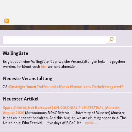
Suche
Mailingliste
Es gibt auch eine Mailingliste, über welche Veranstaltungen bekannt gegeben
werden. Ihr könnt euch
hier
an- und abmelden.
Neueste Veranstaltung
7.8.:
Einsteiger*innen-Treffen und offenes Plenum vom Tierbefreiungstreff
Neuester Artikel
Space Claimed, Not Borrowed | UN•COLONIAL FILM FESTIVAL, Münster,
August 2026
(Autonomous BiPoC Referat — University of Münster)
Münster
is not an innocent backdrop. And this August, we are claiming space in it. The
Un•colonial Film Festival — five days of BiPoC-led
...mehr...