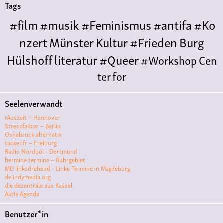
Tags
#film
#musik
#Feminismus
#antifa
#Ko
nzert
Münster
Kultur
#Frieden
Burg
Hülshoff
literatur
#Queer
#Workshop
Cen
ter for
Literature
Polyamorie
Polytreff
#live
Konzert
Seelenverwandt
Polyamorietreff
Ethische Nicht-
rAuszeit – Hannover
Monogamie
CNM
#jazz
#vortrag
antifa
femin
Stressfaktor – Berlin
Osnabrück alternativ
ismus
kunst
antisemitismus
Musik
#cubakult
tacker.fr – Freiburg
Radio Nordpol - Dortmund
ur
DFG-
hermine termine – Ruhrgebiet
VK
queer
#Demo
#Theater
Friedenskooperati
MD linksdrehend - Linke Termine in Magdeburg
de.indymedia.org
ve
#film #kino #filmwerkstatt
die dezentrale aus Kassel
Aktie Agenda
#filmclub
#Münster
#BLACKBOX
punk
#kino
Benutzer*in
#menschenrechte
#film #kino #kultur