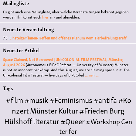
Mailingliste
Es gibt auch eine Mailingliste, über welche Veranstaltungen bekannt gegeben
werden. Ihr könnt euch
hier
an- und abmelden.
Neueste Veranstaltung
7.8.:
Einsteiger*innen-Treffen und offenes Plenum vom Tierbefreiungstreff
Neuester Artikel
Space Claimed, Not Borrowed | UN•COLONIAL FILM FESTIVAL, Münster,
August 2026
(Autonomous BiPoC Referat — University of Münster)
Münster
is not an innocent backdrop. And this August, we are claiming space in it. The
Un•colonial Film Festival — five days of BiPoC-led
...mehr...
Tags
#film
#musik
#Feminismus
#antifa
#Ko
nzert
Münster
Kultur
#Frieden
Burg
Hülshoff
literatur
#Queer
#Workshop
Cen
ter for