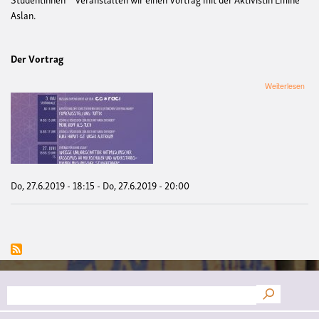
Aslan.
Der Vortrag
übe
Weiterlesen
Vort
"We
Uni
Anti
Ras
an
Hoc
und
Do, 27.6.2019 - 18:15
-
Do, 27.6.2019 - 20:00
Wid
musl
Stud
Suche