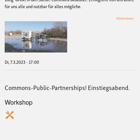
für uns alle und nutzbar für alles mögliche.
übe
Weiterlesen
Star
mit
den
frei
XXL
Fah
der
Han
Di, 7.3.2023 - 17:00
–
NE
FA
ab
Commons-Public-Partnerships! Einstiegsabend.
Mär
Workshop