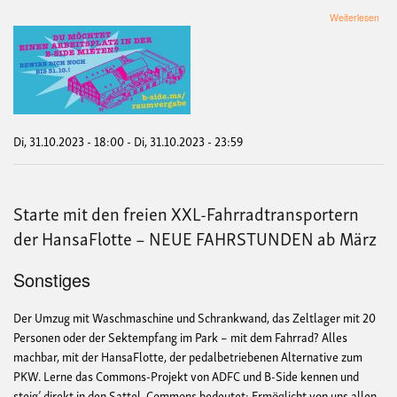
übe
Weiterlesen
B-
Sid
Rau
-
Fris
31.1
(Ate
Pro
Di, 31.10.2023 - 18:00
-
Di, 31.10.2023 - 23:59
Bür
Cow
Starte mit den freien XXL-Fahrradtransportern
der HansaFlotte – NEUE FAHRSTUNDEN ab März
Sonstiges
Der Umzug mit Waschmaschine und Schrankwand, das Zeltlager mit 20
Personen oder der Sektempfang im Park – mit dem Fahrrad? Alles
machbar, mit der HansaFlotte, der pedalbetriebenen Alternative zum
PKW. Lerne das Commons-Projekt von ADFC und B-Side kennen und
steig’ direkt in den Sattel. Commons bedeutet: Ermöglicht von uns allen,