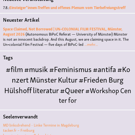
7.8.:
Einsteiger*innen-Treffen und offenes Plenum vom Tierbefreiungstreff
Neuester Artikel
Space Claimed, Not Borrowed | UN•COLONIAL FILM FESTIVAL, Münster,
August 2026
(Autonomous BiPoC Referat — University of Münster)
Münster
is not an innocent backdrop. And this August, we are claiming space in it. The
Un•colonial Film Festival — five days of BiPoC-led
...mehr...
Tags
#film
#musik
#Feminismus
#antifa
#Ko
nzert
Münster
Kultur
#Frieden
Burg
Hülshoff
literatur
#Queer
#Workshop
Cen
ter for
Literature
Polyamorie
Polytreff
#live
Konzert
Seelenverwandt
Polyamorietreff
Ethische Nicht-
MD linksdrehend - Linke Termine in Magdeburg
Monogamie
CNM
#jazz
#vortrag
antifa
femin
tacker.fr – Freiburg