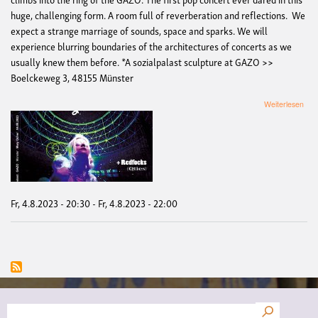
huge, challenging form. A room full of reverberation and reflections. We
expect a strange marriage of sounds, space and sparks. We will
experience blurring boundaries of the architectures of concerts as we
usually knew them before. *A sozialpalast sculpture at GAZO >>
Boelckeweg 3, 48155 Münster
übe
Weiterlesen
Konz
Mar
Och
-
'Po
and
Excl
fro
Fr, 4.8.2023 - 20:30
-
Fr, 4.8.2023 - 22:00
Pow
Suche