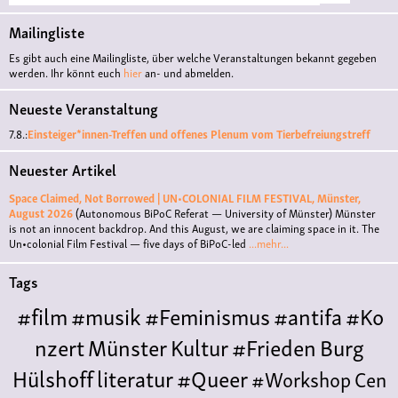
Mailingliste
Es gibt auch eine Mailingliste, über welche Veranstaltungen bekannt gegeben
werden. Ihr könnt euch
hier
an- und abmelden.
Neueste Veranstaltung
7.8.:
Einsteiger*innen-Treffen und offenes Plenum vom Tierbefreiungstreff
Neuester Artikel
Space Claimed, Not Borrowed | UN•COLONIAL FILM FESTIVAL, Münster,
August 2026
(Autonomous BiPoC Referat — University of Münster)
Münster
is not an innocent backdrop. And this August, we are claiming space in it. The
Un•colonial Film Festival — five days of BiPoC-led
...mehr...
Tags
#film
#musik
#Feminismus
#antifa
#Ko
nzert
Münster
Kultur
#Frieden
Burg
Hülshoff
literatur
#Queer
#Workshop
Cen