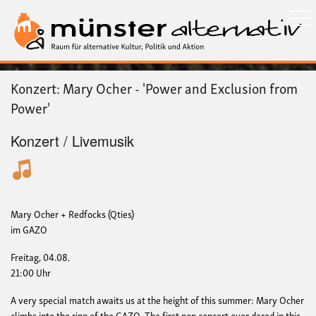
Direkt
zum
Inhalt
Konzert: Mary Ocher - 'Power and Exclusion from
Power'
Konzert / Livemusik
Mary Ocher + Redfocks (Qties)
im GAZO
Freitag, 04.08.
21:00 Uhr
A very special match awaits us at the height of this summer: Mary Ocher
climbs into the ring of the GAZO. The first pop concert ever dared in this