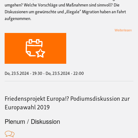
umgehen? Welche Vorschläge und Maßnahmen sind sinnvoll? Die
Diskussionen um gewünschte und „illegale“ Migration haben an Fahrt
aufgenommen.
übe
Weiterlesen
Pod
zu
Fluc
und
Migr
mit
den
Vert
Do, 23.5.2024 - 19:30
-
Do, 23.5.2024 - 22:00
poli
Part
in
Hilt
Friedensprojekt Europa!? Podiumsdiskussion zur
am
23.5
Europawahl 2019
Plenum / Diskussion