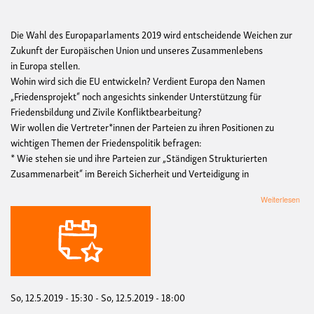
Die Wahl des Europaparlaments 2019 wird entscheidende Weichen zur
Zukunft der Europäischen Union und unseres Zusammenlebens
in Europa stellen.
Wohin wird sich die EU entwickeln? Verdient Europa den Namen
„Friedensprojekt“ noch angesichts sinkender Unterstützung für
Friedensbildung und Zivile Konfliktbearbeitung?
Wir wollen die Vertreter*innen der Parteien zu ihren Positionen zu
wichtigen Themen der Friedenspolitik befragen:
* Wie stehen sie und ihre Parteien zur „Ständigen Strukturierten
Zusammenarbeit“ im Bereich Sicherheit und Verteidigung in
übe
Weiterlesen
Frie
Eur
Pod
zur
Eur
201
So, 12.5.2019 - 15:30
-
So, 12.5.2019 - 18:00