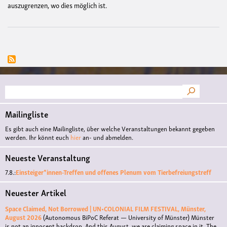
auszugrenzen, wo dies möglich ist.
Suche
Mailingliste
Es gibt auch eine Mailingliste, über welche Veranstaltungen bekannt gegeben
werden. Ihr könnt euch
hier
an- und abmelden.
Neueste Veranstaltung
7.8.:
Einsteiger*innen-Treffen und offenes Plenum vom Tierbefreiungstreff
Neuester Artikel
Space Claimed, Not Borrowed | UN•COLONIAL FILM FESTIVAL, Münster,
August 2026
(Autonomous BiPoC Referat — University of Münster)
Münster
is not an innocent backdrop. And this August, we are claiming space in it. The