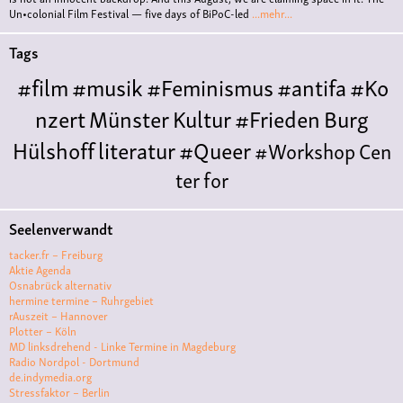
Un•colonial Film Festival — five days of BiPoC-led
...mehr...
Tags
#film
#musik
#Feminismus
#antifa
#Ko
nzert
Münster
Kultur
#Frieden
Burg
Hülshoff
literatur
#Queer
#Workshop
Cen
ter for
Literature
Polyamorie
Polytreff
#live
Konzert
Seelenverwandt
Polyamorietreff
Ethische Nicht-
tacker.fr – Freiburg
Monogamie
CNM
#jazz
#vortrag
antifa
femin
Aktie Agenda
Osnabrück alternativ
ismus
kunst
antisemitismus
Musik
#cubakult
hermine termine – Ruhrgebiet
rAuszeit – Hannover
ur
DFG-
Plotter – Köln
VK
queer
#Demo
#Theater
Friedenskooperati
MD linksdrehend - Linke Termine in Magdeburg
Radio Nordpol - Dortmund
ve
#film #kino #filmwerkstatt
de.indymedia.org
Stressfaktor – Berlin