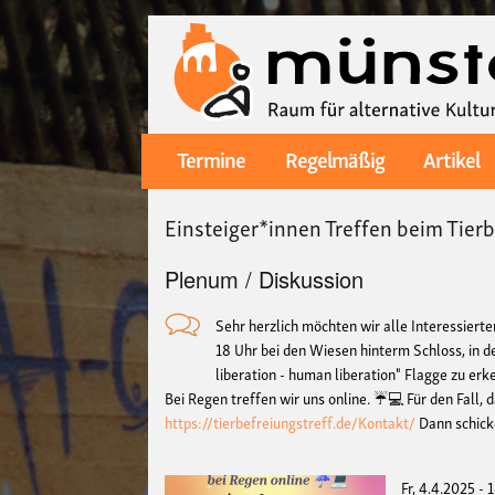
Termine
Regelmäßig
Artikel
Main
navigation
Einsteiger*innen Treffen beim Tier
Plenum / Diskussion
Sehr herzlich möchten wir alle Interessierte
18 Uhr bei den Wiesen hinterm Schloss, in 
liberation - human liberation" Flagge zu er
Bei Regen treffen wir uns online. ☔💻 Für den Fall, 
https://tierbefreiungstreff.de/Kontakt/
Dann schick
Fr, 4.4.2025 - 