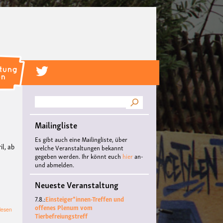
Suche
Mailingliste
Es gibt auch eine Mailingliste, über
il, ab
welche Veranstaltungen bekannt
gegeben werden. Ihr könnt euch
hier
an-
und abmelden.
:
Neueste Veranstaltung
7.8.:
Einsteiger*innen-Treffen und
offenes Plenum vom
über
lesen
Tierbefreiungstreff
Einsteiger*innen