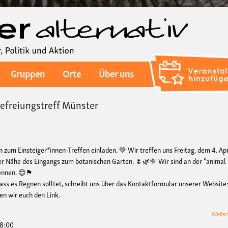
Direkt
zum
Inhalt
Gruppen
Orte
Über uns
befreiungstreff Münster
n zum Einsteiger*innen-Treffen einladen. 💚 Wir treffen uns Freitag, dem 4. Apr
der Nähe des Eingangs zum botanischen Garten. 🌷🌿🌞 Wir sind an der "animal
kennen. 😊⚑
dass es Regnen solltet, schreibt uns
über das Kontaktformular unserer Website
en wir euch den Link.
Weiter
18:00