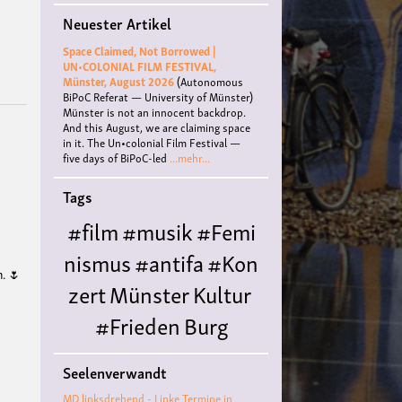
Treffen
Neuester Artikel
beim
Tierbefreiungstreff
Space Claimed, Not Borrowed |
Münster
UN•COLONIAL FILM FESTIVAL,
Münster, August 2026
(Autonomous
BiPoC Referat — University of Münster)
Münster is not an innocent backdrop.
And this August, we are claiming space
in it. The Un•colonial Film Festival —
five days of BiPoC-led
...mehr...
Tags
#film
#musik
#Femi
nismus
#antifa
#Kon
n. 🌷
zert
Münster
Kultur
#Frieden
Burg
Hülshoff
literatur
#
Seelenverwandt
Queer
#Workshop
Ce
MD linksdrehend - Linke Termine in