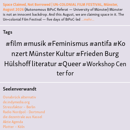
Space Claimed, Not Borrowed | UN•COLONIAL FILM FESTIVAL, Münster,
August 2026
(Autonomous BiPoC Referat — University of Münster)
Münster
is not an innocent backdrop. And this August, we are claiming space in it. The
Un•colonial Film Festival — five days of BiPoC-led
...mehr...
Tags
#film
#musik
#Feminismus
#antifa
#Ko
nzert
Münster
Kultur
#Frieden
Burg
Hülshoff
literatur
#Queer
#Workshop
Cen
ter for
Literature
Polyamorie
Polytreff
#live
Konzert
Seelenverwandt
Polyamorietreff
Ethische Nicht-
Osnabrück alternativ
Monogamie
CNM
#jazz
#vortrag
antifa
femin
de.indymedia.org
Stressfaktor – Berlin
ismus
kunst
antisemitismus
Musik
#cubakult
Radio Nordpol - Dortmund
die dezentrale aus Kassel
ur
DFG-
Aktie Agenda
VK
queer
#Demo
#Theater
Friedenskooperati
Plotter – Köln