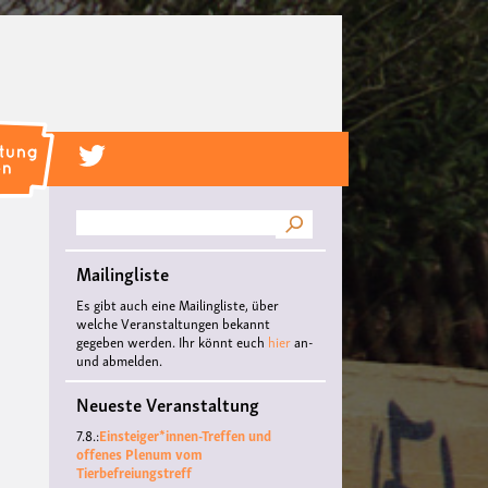
Suche
Mailingliste
Es gibt auch eine Mailingliste, über
welche Veranstaltungen bekannt
gegeben werden. Ihr könnt euch
hier
an-
und abmelden.
Neueste Veranstaltung
7.8.:
Einsteiger*innen-Treffen und
offenes Plenum vom
Tierbefreiungstreff