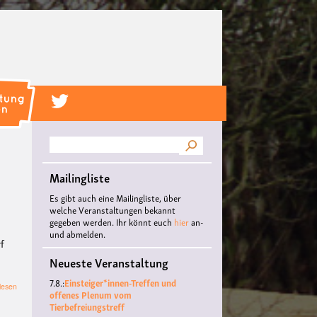
Suche
Mailingliste
Es gibt auch eine Mailingliste, über
welche Veranstaltungen bekannt
gegeben werden. Ihr könnt euch
hier
an-
und abmelden.
rf
Neueste Veranstaltung
7.8.:
Einsteiger*innen-Treffen und
über
lesen
offenes Plenum vom
Playfight
Tierbefreiungstreff
Workshop