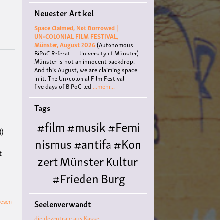
für
Neuester Artikel
Väter*
und
Space Claimed, Not Borrowed |
sich
UN•COLONIAL FILM FESTIVAL,
männlich
Münster, August 2026
(Autonomous
verortende
BiPoC Referat — University of Münster)
Menschen
Münster is not an innocent backdrop.
in
And this August, we are claiming space
der
in it. The Un•colonial Film Festival —
Fürsorgearbeit
five days of BiPoC-led
...mehr...
mit
Kindern.
Tags
,
#film
#musik
#Femi
))
nismus
#antifa
#Kon
t
zert
Münster
Kultur
#Frieden
Burg
Hülshoff
literatur
#
über
Seelenverwandt
lesen
Queer
#Workshop
Ce
Stadtrundgang
die dezentrale aus Kassel
"Münster