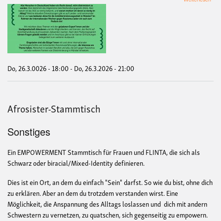
Weil
es
Dei
Rec
ist.
Wa
schü
uns
Do, 26.3.0026 - 18:00
-
Do, 26.3.2026 - 21:00
vor
Disk
Exp
Afrosister-Stammtisch
Sonstiges
Ein EMPOWERMENT Stammtisch für Frauen und FLINTA, die sich als
Schwarz oder biracial/Mixed-Identity definieren.
Dies ist ein Ort, an dem du einfach "Sein" darfst. So wie du bist, ohne dich
zu erklären. Aber an dem du trotzdem verstanden wirst. Eine
Möglichkeit, die Anspannung des Alltags loslassen und dich mit andern
Schwestern zu vernetzen, zu quatschen, sich gegenseitig zu empowern.