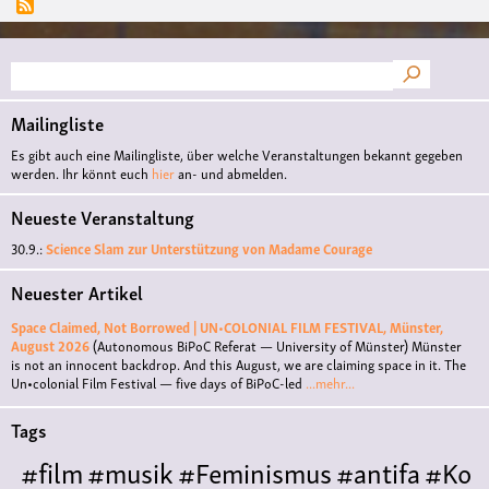
Suche
Mailingliste
Es gibt auch eine Mailingliste, über welche Veranstaltungen bekannt gegeben
werden. Ihr könnt euch
hier
an- und abmelden.
Neueste Veranstaltung
30.9.:
Science Slam zur Unterstützung von Madame Courage
Neuester Artikel
Space Claimed, Not Borrowed | UN•COLONIAL FILM FESTIVAL, Münster,
August 2026
(Autonomous BiPoC Referat — University of Münster)
Münster
is not an innocent backdrop. And this August, we are claiming space in it. The
Un•colonial Film Festival — five days of BiPoC-led
...mehr...
Tags
#film
#musik
#Feminismus
#antifa
#Ko