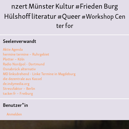
nzert
Münster
Kultur
#Frieden
Burg
Hülshoff
literatur
#Queer
#Workshop
Cen
ter for
Literature
Polyamorie
Polytreff
#live
Ethische
Seelenverwandt
Nicht-
Aktie Agenda
Monogamie
Polyamorietreff
Konzert
CNM
#j
hermine termine – Ruhrgebiet
Plotter – Köln
azz
#vortrag
antifa
feminismus
kunst
antise
Radio Nordpol - Dortmund
Osnabrück alternativ
mitismus
Musik
#cubakultur
DFG-
MD linksdrehend - Linke Termine in Magdeburg
VK
queer
#Demo
#Theater
#film #kino
die dezentrale aus Kassel
de.indymedia.org
#filmwerkstatt
Stressfaktor – Berlin
tacker.fr – Freiburg
#filmclub
#Münster
Friedenskooperative
#B
Benutzer*in
LACKBOX
punk
#kino
#menschenrechte
#Au
Anmelden
sstellung
#vegan
#film #kino #kultur
#muenster