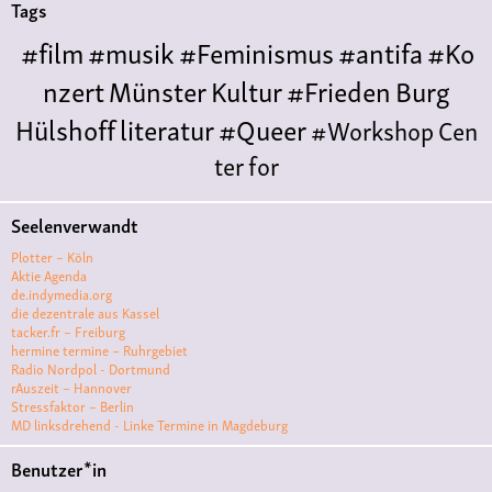
Tags
#film
#musik
#Feminismus
#antifa
#Ko
nzert
Münster
Kultur
#Frieden
Burg
Hülshoff
literatur
#Queer
#Workshop
Cen
ter for
Literature
Polyamorie
Polytreff
#live
Konzert
Seelenverwandt
Polyamorietreff
Ethische Nicht-
Plotter – Köln
Monogamie
CNM
#jazz
#vortrag
antifa
femin
Aktie Agenda
de.indymedia.org
ismus
kunst
antisemitismus
Musik
#cubakult
die dezentrale aus Kassel
tacker.fr – Freiburg
ur
DFG-
hermine termine – Ruhrgebiet
VK
queer
#Demo
#Theater
Friedenskooperati
Radio Nordpol - Dortmund
rAuszeit – Hannover
ve
#film #kino #filmwerkstatt
Stressfaktor – Berlin
MD linksdrehend - Linke Termine in Magdeburg
#filmclub
#Münster
#BLACKBOX
punk
#kino
Benutzer*in
#menschenrechte
#film #kino #kultur