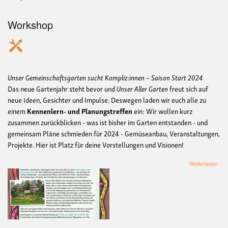
Workshop
Unser Gemeinschaftsgarten sucht Kompliz:innen – Saison Start 2024
Das neue Gartenjahr steht bevor und
Unser Aller Garten
freut sich auf
neue Ideen, Gesichter und Impulse. Deswegen laden wir euch alle zu
einem
Kennenlern- und Planungstreffen
ein: Wir wollen kurz
zusammen zurückblicken - was ist bisher im Garten entstanden - und
gemeinsam Pläne schmieden für 2024 - Gemüseanbau, Veranstaltungen,
Projekte. Hier ist Platz für deine Vorstellungen und Visionen!
übe
Weiterlesen
Uns
Gem
such
Komp
–
Sai
Star