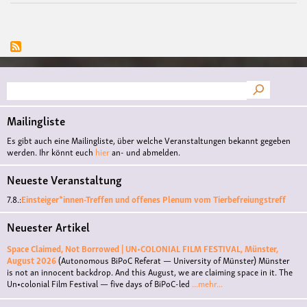
Suche
Mailingliste
Es gibt auch eine Mailingliste, über welche Veranstaltungen bekannt gegeben
werden. Ihr könnt euch
hier
an- und abmelden.
Neueste Veranstaltung
7.8.:
Einsteiger*innen-Treffen und offenes Plenum vom Tierbefreiungstreff
Neuester Artikel
Space Claimed, Not Borrowed | UN•COLONIAL FILM FESTIVAL, Münster,
August 2026
(Autonomous BiPoC Referat — University of Münster)
Münster
is not an innocent backdrop. And this August, we are claiming space in it. The
Un•colonial Film Festival — five days of BiPoC-led
...mehr...