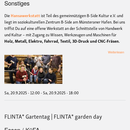
Sonstiges
Die
Hansawerkstatt
ist Teil des gemeinnützigen B-Side Kultur e.V. und
liegt im soziokulturellen Zentrum B-Side am Münsteraner Hafen. Bei uns
triffst Du auf eine offene Werkstatt an der Schnittstelle von Handwerk
und Kultur – mit Zugang zu Wissen, Werkzeugen und Maschinen für
Holz, Metall, Elektro, Fahrrad, Textil, 3D-Druck und CNC-Fräsen.
übe
Weiterlesen
Tag
der
off
Tür
in
der
Han
Sa, 20.9.2025 - 12:00
-
Sa, 20.9.2025 - 18:00
FLINTA* Gartentag | FLINTA* garden day
Essen / KüFA