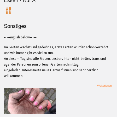
Sonstiges
----english below------
Im Garten wächst und gedeiht es, erste Ernten wurden schon verzehrt
und wie immer gibt es viel zu tun.
An diesem Tag sind alle Frauen, Lesben, inter, nicht-binäre, trans und
agender Personen zum offenen Gartennachmittag
eingeladen. Interessierte neue Gärtner*innen sind sehr herzlich
willkommen.
übe
Weiterlesen
FLI
Gar
|
FLI
gar
day