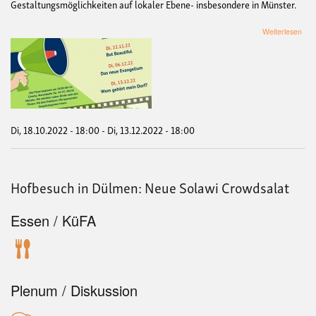
Gestaltungsmöglichkeiten auf lokaler Ebene- insbesondere in Münster.
übe
Weiterlesen
Film
"Kl
auf
für
Men
Di, 18.10.2022 - 18:00
-
Di, 13.12.2022 - 18:00
Hofbesuch in Dülmen: Neue Solawi Crowdsalat
Essen / KüFA
Plenum / Diskussion