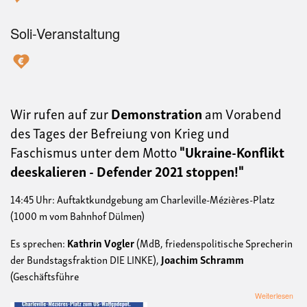
Soli-Veranstaltung
Wir rufen auf zur
Demonstration
am Vorabend
des Tages der Bef
reiung
von Krieg und
Faschismus
unter dem Motto
"Ukraine-Konflikt
deeskalieren
- Defender 2021 stoppen!"
14:45 Uhr: Auftaktkundgebung am Charleville-Mézières-Platz
(1000 m vom Bahnhof Dülmen)
Es sprechen:
Kathrin Vogler
(MdB, friedenspolitische Sprecherin
der Bundstagsfraktion DIE LINKE),
Joachim Schramm
(Geschäftsführe
übe
Weiterlesen
Dem