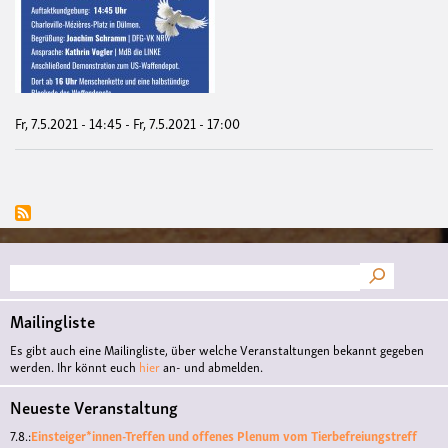
"Ukr
Konf
dees
-
Def
202
stop
Fr, 7.5.2021 - 14:45
-
Fr, 7.5.2021 - 17:00
Suche
Mailingliste
Es gibt auch eine Mailingliste, über welche Veranstaltungen bekannt gegeben
werden. Ihr könnt euch
hier
an- und abmelden.
Neueste Veranstaltung
7.8.:
Einsteiger*innen-Treffen und offenes Plenum vom Tierbefreiungstreff