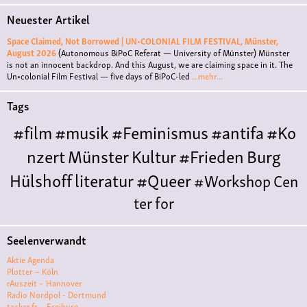
Neuester Artikel
Space Claimed, Not Borrowed | UN•COLONIAL FILM FESTIVAL, Münster,
August 2026
(Autonomous BiPoC Referat — University of Münster)
Münster
is not an innocent backdrop. And this August, we are claiming space in it. The
Un•colonial Film Festival — five days of BiPoC-led
...mehr...
Tags
#film
#musik
#Feminismus
#antifa
#Ko
nzert
Münster
Kultur
#Frieden
Burg
Hülshoff
literatur
#Queer
#Workshop
Cen
ter for
Literature
Polyamorie
Polytreff
#live
Konzert
Seelenverwandt
Polyamorietreff
Ethische Nicht-
Aktie Agenda
Monogamie
CNM
#jazz
#vortrag
antifa
femin
Plotter – Köln
rAuszeit – Hannover
ismus
kunst
antisemitismus
Musik
#cubakult
Radio Nordpol - Dortmund
tacker.fr – Freiburg