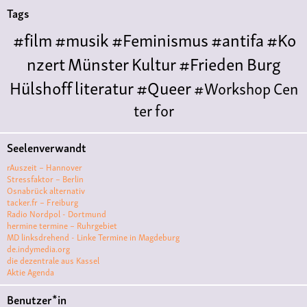
Tags
#film
#musik
#Feminismus
#antifa
#Ko
nzert
Münster
Kultur
#Frieden
Burg
Hülshoff
literatur
#Queer
#Workshop
Cen
ter for
Literature
Polyamorie
Polytreff
#live
Konzert
Seelenverwandt
Polyamorietreff
Ethische Nicht-
rAuszeit – Hannover
Monogamie
CNM
#jazz
#vortrag
antifa
femin
Stressfaktor – Berlin
Osnabrück alternativ
ismus
kunst
antisemitismus
Musik
#cubakult
tacker.fr – Freiburg
Radio Nordpol - Dortmund
ur
DFG-
hermine termine – Ruhrgebiet
VK
queer
#Demo
#Theater
Friedenskooperati
MD linksdrehend - Linke Termine in Magdeburg
de.indymedia.org
ve
#film #kino #filmwerkstatt
die dezentrale aus Kassel
Aktie Agenda
#filmclub
#Münster
#BLACKBOX
punk
#kino
Benutzer*in
#menschenrechte
#film #kino #kultur