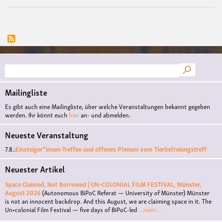
Suche
Mailingliste
Es gibt auch eine Mailingliste, über welche Veranstaltungen bekannt gegeben
werden. Ihr könnt euch
hier
an- und abmelden.
Neueste Veranstaltung
7.8.:
Einsteiger*innen-Treffen und offenes Plenum vom Tierbefreiungstreff
Neuester Artikel
Space Claimed, Not Borrowed | UN•COLONIAL FILM FESTIVAL, Münster,
August 2026
(Autonomous BiPoC Referat — University of Münster)
Münster
is not an innocent backdrop. And this August, we are claiming space in it. The
Un•colonial Film Festival — five days of BiPoC-led
...mehr...