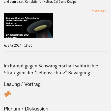
und dem a.cat-Kollektiv für Kultur, Café und Kneipe.
übe
Weiterlesen
Geo
Sor
mac
uns
Kin
tran
Ein
Vort
Fr, 27.9.2024 - 18:30
von
Ver
Kra
zum
Im Kampf gegen Schwangerschaftsabbrüche:
Verh
von
Strategien der "Lebensschutz"-Bewegung
Anti
und
Quee
Lesung / Vortrag
Plenum / Diskussion