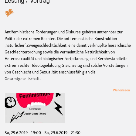
Lesung / Vortrag
Antifeministische Forderungen und Diskurse gehören untrennbar zur
Politik der extremen Rechten. Die antifeministische Konstruktion
,natürlicher‘ Zweigeschlechtlichkeit, eine damit verknüpfte hierarchische
Geschlechterordnung sowie die vermeintliche Natürlichkeit von
Heterosexualität und biologischer Fortpflanzung sind Kernbestandteile
extrem rechter Ideologiebildung Gleichzeitig sind solche Vorstellungen
von Geschlecht und Sexualität anschlussfähig an die
Gesamtgesellschaft.
übe
Weiterlesen
Fein
Fem
Vort
mit
Judi
Goe
Sa, 29.6.2019 - 19:00
-
Sa, 29.6.2019 - 21:30