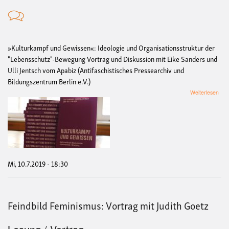
»Kulturkampf und Gewissen«: Ideologie und Organisationsstruktur der
"Lebensschutz"-Bewegung Vortrag und Diskussion mit Eike Sanders und
Ulli Jentsch vom Apabiz (Antifaschistisches Pressearchiv und
Bildungszentrum Berlin e.V.)
übe
Weiterlesen
Im
Kam
geg
Sch
Stra
der
"Le
Bew
Mi, 10.7.2019 - 18:30
Feindbild Feminismus: Vortrag mit Judith Goetz