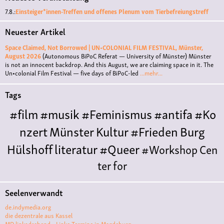
7.8.:
Einsteiger*innen-Treffen und offenes Plenum vom Tierbefreiungstreff
Neuester Artikel
Space Claimed, Not Borrowed | UN•COLONIAL FILM FESTIVAL, Münster,
August 2026
(Autonomous BiPoC Referat — University of Münster)
Münster
is not an innocent backdrop. And this August, we are claiming space in it. The
Un•colonial Film Festival — five days of BiPoC-led
...mehr...
Tags
#film
#musik
#Feminismus
#antifa
#Ko
nzert
Münster
Kultur
#Frieden
Burg
Hülshoff
literatur
#Queer
#Workshop
Cen
ter for
Literature
Polyamorie
Polytreff
#live
Konzert
Seelenverwandt
Polyamorietreff
Ethische Nicht-
de.indymedia.org
Monogamie
CNM
#jazz
#vortrag
antifa
femin
die dezentrale aus Kassel
MD linksdrehend - Linke Termine in Magdeburg