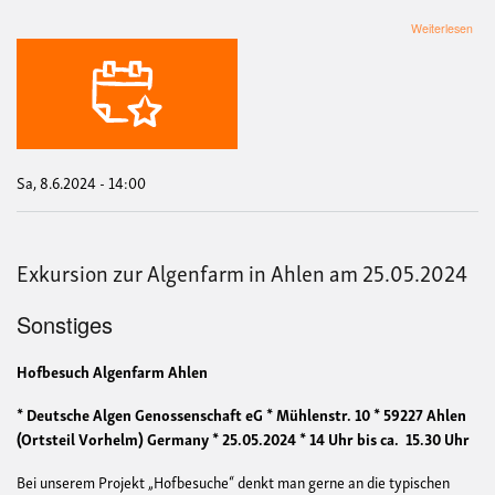
übe
Weiterlesen
Exk
zum
Bioh
Elfr
in
Sae
am
08.
Sa, 8.6.2024 - 14:00
Exkursion zur Algenfarm in Ahlen am 25.05.2024
Sonstiges
Hofbesuch Algenfarm Ahlen
* Deutsche Algen Genossenschaft eG * Mühlenstr. 10 * 59227 Ahlen
(Ortsteil Vorhelm) Germany * 25.05.2024 * 14 Uhr bis ca. 15.30 Uhr
Bei unserem Projekt „Hofbesuche“ denkt man gerne an die typischen