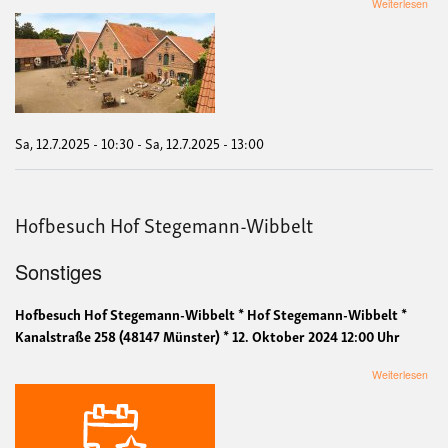
übe
Weiterlesen
Hof
mit
de
Ern
Mün
Sa, 12.7.2025 - 10:30
-
Sa, 12.7.2025 - 13:00
Hofbesuch Hof Stegemann-Wibbelt
Sonstiges
Hofbesuch Hof Stegemann-Wibbelt * Hof Stegemann-Wibbelt *
Kanalstraße 258 (48147 Münster) * 12. Oktober 2024 12:00 Uhr
übe
Weiterlesen
Hof
Hof
Ste
Wibb