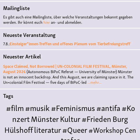
Mailingliste
Es gibt auch eine Mailingliste, über welche Veranstaltungen bekannt gegeben
werden. Ihr könnt euch
hier
an- und abmelden.
Neueste Veranstaltung
7.8.:
Einsteiger*innen-Treffen und offenes Plenum vom Tierbefreiungstreff
Neuester Artikel
Space Claimed, Not Borrowed | UN•COLONIAL FILM FESTIVAL, Münster,
August 2026
(Autonomous BiPoC Referat — University of Münster)
Münster
is not an innocent backdrop. And this August, we are claiming space in it. The
Un•colonial Film Festival — five days of BiPoC-led
...mehr...
Tags
#film
#musik
#Feminismus
#antifa
#Ko
nzert
Münster
Kultur
#Frieden
Burg
Hülshoff
literatur
#Queer
#Workshop
Cen
ter for