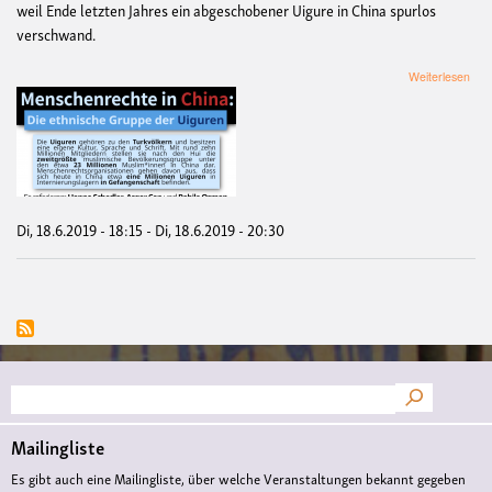
weil Ende letzten Jahres ein abgeschobener Uigure in China spurlos
verschwand.
übe
Weiterlesen
Vort
""M
in
Chi
Die
ethn
Gru
der
Di, 18.6.2019 - 18:15
-
Di, 18.6.2019 - 20:30
Uig
Suche
Mailingliste
Es gibt auch eine Mailingliste, über welche Veranstaltungen bekannt gegeben