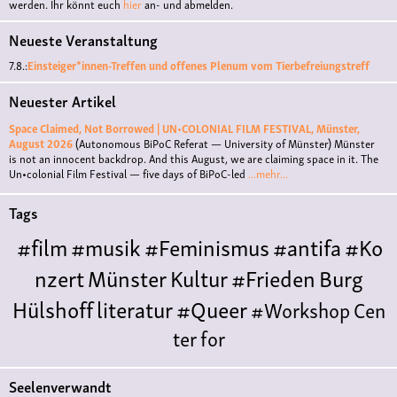
werden. Ihr könnt euch
hier
an- und abmelden.
Neueste Veranstaltung
7.8.:
Einsteiger*innen-Treffen und offenes Plenum vom Tierbefreiungstreff
Neuester Artikel
Space Claimed, Not Borrowed | UN•COLONIAL FILM FESTIVAL, Münster,
August 2026
(Autonomous BiPoC Referat — University of Münster)
Münster
is not an innocent backdrop. And this August, we are claiming space in it. The
Un•colonial Film Festival — five days of BiPoC-led
...mehr...
Tags
#film
#musik
#Feminismus
#antifa
#Ko
nzert
Münster
Kultur
#Frieden
Burg
Hülshoff
literatur
#Queer
#Workshop
Cen
ter for
Literature
Polyamorie
Polytreff
#live
Konzert
Seelenverwandt
Polyamorietreff
Ethische Nicht-