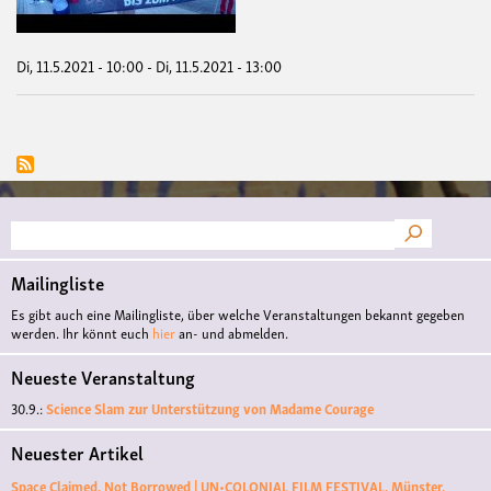
zum
Tod
-
Info
Di, 11.5.2021 - 10:00
-
Di, 11.5.2021 - 13:00
&
kost
Koc
-
kom
vorb
Suche
Mailingliste
Es gibt auch eine Mailingliste, über welche Veranstaltungen bekannt gegeben
werden. Ihr könnt euch
hier
an- und abmelden.
Neueste Veranstaltung
30.9.:
Science Slam zur Unterstützung von Madame Courage
Neuester Artikel
Space Claimed, Not Borrowed | UN•COLONIAL FILM FESTIVAL, Münster,