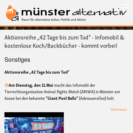
Direkt
zum
Inhalt
Aktionsreihe „42 Tage bis zum Tod” - Infomobil &
kostenlose Koch/Backbücher - kommt vorbei!
Sonstiges
Aktionsreihe „42 Tage bis zum Tod”
🟢
Am Dienstag, den 11.Mai
macht das Infomobil der
Tierrechtsorganisation Animal Rights Watch (ARIWA) in Münster am
Aasee bei den bekannte
“Giant Pool Balls”
(Adenauerallee) halt.
übe
Weiterlesen
Akti
„42
Tag
bis