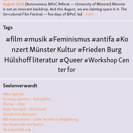
August 2026
(Autonomous BiPoC Referat — University of Münster)
Münster
is not an innocent backdrop. And this August, we are claiming space in it. The
Un•colonial Film Festival — five days of BiPoC-led
...mehr...
Tags
#film
#musik
#Feminismus
#antifa
#Ko
nzert
Münster
Kultur
#Frieden
Burg
Hülshoff
literatur
#Queer
#Workshop
Cen
ter for
Literature
Polyamorie
Polytreff
#live
Ethische
Seelenverwandt
Nicht-
Aktie Agenda
Monogamie
Polyamorietreff
Konzert
CNM
#j
hermine termine – Ruhrgebiet
Plotter – Köln
azz
#vortrag
antifa
feminismus
kunst
antise
Radio Nordpol - Dortmund
Osnabrück alternativ
mitismus
Musik
#cubakultur
DFG-
MD linksdrehend - Linke Termine in Magdeburg
VK
queer
#Demo
#Theater
#film #kino
die dezentrale aus Kassel
de.indymedia.org