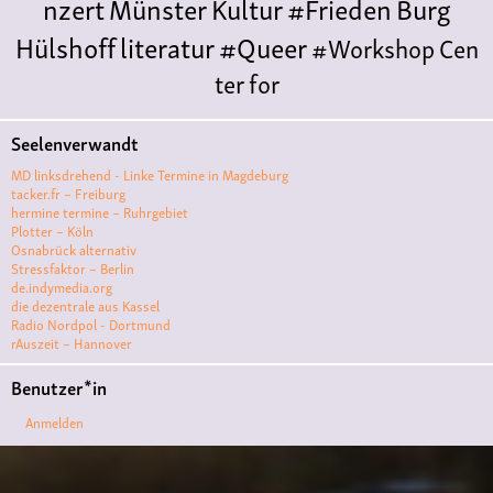
nzert
Münster
Kultur
#Frieden
Burg
Hülshoff
literatur
#Queer
#Workshop
Cen
ter for
Literature
Polyamorie
Polytreff
#live
Konzert
Seelenverwandt
Polyamorietreff
Ethische Nicht-
MD linksdrehend - Linke Termine in Magdeburg
Monogamie
CNM
#jazz
#vortrag
antifa
femin
tacker.fr – Freiburg
hermine termine – Ruhrgebiet
ismus
kunst
antisemitismus
Musik
#cubakult
Plotter – Köln
Osnabrück alternativ
ur
DFG-
Stressfaktor – Berlin
VK
queer
#Demo
#Theater
Friedenskooperati
de.indymedia.org
die dezentrale aus Kassel
ve
#film #kino #filmwerkstatt
Radio Nordpol - Dortmund
rAuszeit – Hannover
#filmclub
#Münster
#BLACKBOX
punk
#kino
Benutzer*in
#menschenrechte
#film #kino #kultur
Anmelden
#muenster
#filmwerkstatttmünster
#vegan
#Ausstellun