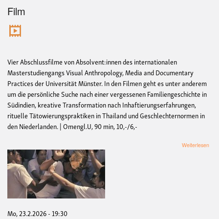
Film
Vier Abschlussfilme von Absolvent:innen des internationalen
Masterstudiengangs Visual Anthropology, Media and Documentary
Practices der Universität Münster. In den Filmen geht es unter anderem
um die persönliche Suche nach einer vergessenen Familiengeschichte in
Südindien, kreative Transformation nach Inhaftierungserfahrungen,
rituelle Tätowierungspraktiken in Thailand und Geschlechternormen in
den Niederlanden. | Omengl.U, 90 min, 10,-/6,-
übe
Weiterlesen
film
AB
VIS
AN
|
23.
Feb
Mo, 23.2.2026 - 19:30