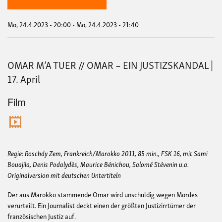
VO
DE
LEI
Mo, 24.4.2023 - 20:00
-
Mo, 24.4.2023 - 21:40
LA
|
24.A
OMAR M’A TUER // OMAR – EIN JUSTIZSKANDAL |
17. April
Film
Regie: Roschdy Zem, Frankreich/Marokko 2011, 85 min., FSK 16, mit Sami
Bouajila, Denis Podalydès, Maurice Bénichou, Salomé Stévenin u.a.
Originalversion mit deutschen Untertiteln
Der aus Marokko stammende Omar wird unschuldig wegen Mordes
verurteilt. Ein Journalist deckt einen der größten Justizirrtümer der
französischen Justiz auf.