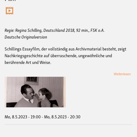
Regie: Regina Schilling, Deutschland 2018, 92 min., FSK o.A.
Deutsche Originalversion
Schillings Essayfilm, der vollständig aus Archivmaterial besteht, zeigt
Nachkriegsgeschichte auf überraschende, ungewöhnliche und
berührende Art und Weise.
übe
Weiterlesen
KU
SC
|
8.
Mai
Mo, 8.5.2023 - 19:00
-
Mo, 8.5.2023 - 20:30