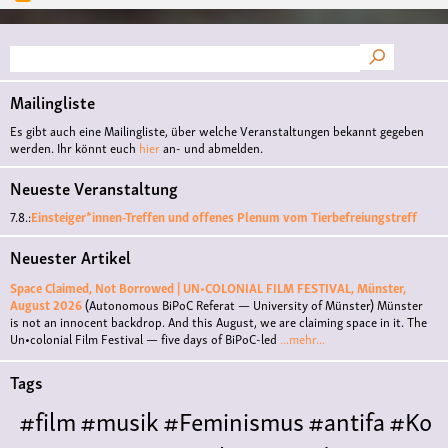
Suche
Mailingliste
Es gibt auch eine Mailingliste, über welche Veranstaltungen bekannt gegeben
werden. Ihr könnt euch
hier
an- und abmelden.
Neueste Veranstaltung
7.8.:
Einsteiger*innen-Treffen und offenes Plenum vom Tierbefreiungstreff
Neuester Artikel
Space Claimed, Not Borrowed | UN•COLONIAL FILM FESTIVAL, Münster,
August 2026
(Autonomous BiPoC Referat — University of Münster)
Münster
is not an innocent backdrop. And this August, we are claiming space in it. The
Un•colonial Film Festival — five days of BiPoC-led
...mehr...
Tags
#film
#musik
#Feminismus
#antifa
#Ko