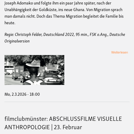
Joseph Adomako und folgte ihm ein paar Jahre später, nach der
Unabhängigkeit der Goldküste, ins neue Ghana. Von Migration sprach
man damals nicht. Doch das Thema Migration begleitet die Familie bis
heute.
Regie: Christoph Felder, Deutschland 2022, 95 min., FSK o.Ang., Deutsche
Originalversion
übe
Weiterlesen
film
BE
TH
INT
|
2.
Mär
Mo, 2.3.2026 - 18:00
filmclubmünster: ABSCHLUSSFILME VISUELLE
ANTHROPOLOGIE | 23. Februar