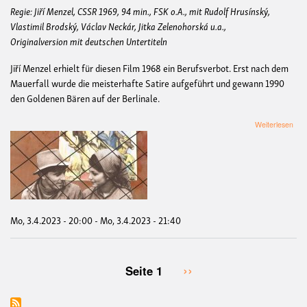
Regie: Jiří Menzel, CSSR 1969, 94 min., FSK o.A., mit Rudolf Hrusínský,
Vlastimil Brodský, Václav Neckár, Jitka Zelenohorská u.a.,
Originalversion mit deutschen Untertiteln
Jiří Menzel erhielt für diesen Film 1968 ein Berufsverbot. Erst nach dem
Mauerfall wurde die meisterhafte Satire aufgeführt und gewann 1990
den Goldenen Bären auf der Berlinale.
übe
Weiterlesen
SKR
NA
NIT
//
LE
AM
FA
|
Mo, 3.4.2023 - 20:00
-
Mo, 3.4.2023 - 21:40
3.
Apri
Nächste
››
Seite 1
Seitennummerierung
Seite