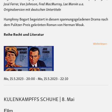
José Ferrer, Van Johnson, Fred MacMurray, Lee Marvin u.a.
Originalversion mit deutschen Untertiteln
Humphrey Bogart begeistert in diesem spannungsgeladenen Drama nach
dem Pulitzer-Preis gekrönten Roman von Herman Wouk.
Reihe Recht und Literatur
übe
Weiterlesen
TH
CAI
MU
//
DIE
CAI
WA
IHR
Mo, 15.5.2023 - 20:00
-
Mo, 15.5.2023 - 22:10
SCH
|
15.
KULENKAMPFFS SCHUHE | 8. Mai
Film