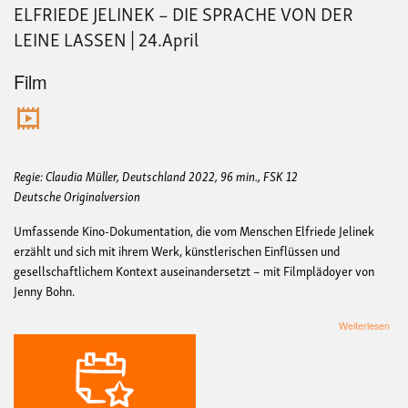
ELFRIEDE JELINEK – DIE SPRACHE VON DER
LEINE LASSEN | 24.April
Film
Regie: Claudia Müller, Deutschland 2022, 96 min., FSK 12
Deutsche Originalversion
Umfassende Kino-Dokumentation, die vom Menschen Elfriede Jelinek
erzählt und sich mit ihrem Werk, künstlerischen Einflüssen und
gesellschaftlichem Kontext auseinandersetzt – mit Filmplädoyer von
Jenny Bohn.
übe
Weiterlesen
ELF
JEL
–
DIE
SP