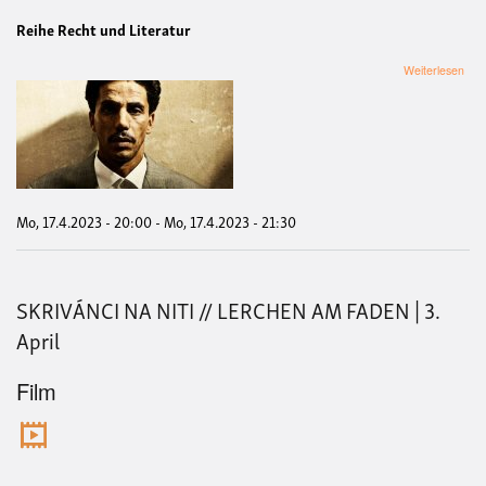
Reihe Recht und Literatur
übe
Weiterlesen
OM
M’A
TU
//
OM
–
EIN
JUS
Mo, 17.4.2023 - 20:00
-
Mo, 17.4.2023 - 21:30
|
17.
Apri
SKRIVÁNCI NA NITI // LERCHEN AM FADEN | 3.
April
Film