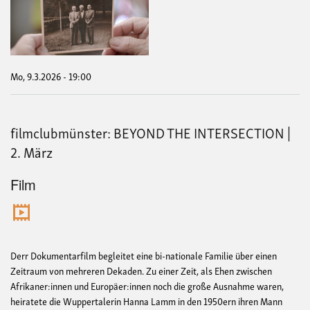
DE
DRI
BR
|
9.
Mär
Mo, 9.3.2026 - 19:00
filmclubmünster: BEYOND THE INTERSECTION |
2. März
Film
Derr Dokumentarfilm begleitet eine bi-nationale Familie über einen
Zeitraum von mehreren Dekaden. Zu einer Zeit, als Ehen zwischen
Afrikaner:innen und Europäer:innen noch die große Ausnahme waren,
heiratete die Wuppertalerin Hanna Lamm in den 1950ern ihren Mann