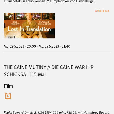
Luxushotels in Tokio kennen. // Filmplädoyer von David Kluge.
übe
Weiterlesen
LO
IN
TR
|
29.
Mai
Mo, 29.5.2023 - 20:00
-
Mo, 29.5.2023 - 21:40
THE CAINE MUTINY // DIE CAINE WAR IHR
SCHICKSAL | 15.Mai
Film
Regie: Edward Dmytryk, USA 1954, 124 min., FSK 12, mit Humphrey Bogart,