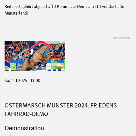
Reitsport gehört abgeschafft! Kommt zur Demo am 11.1 vor die Halle
Münsterland!
übe
Weiterlesen
De
geg
Agra
Cup
-
Hall
Mün
Sa, 11.1.2025 - 13:00
OSTERMARSCH MÜNSTER 2024: FRIEDENS-
FAHRRAD-DEMO
Demonstration