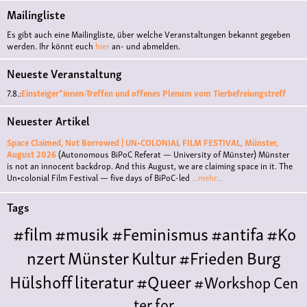
Mailingliste
Es gibt auch eine Mailingliste, über welche Veranstaltungen bekannt gegeben
werden. Ihr könnt euch
hier
an- und abmelden.
Neueste Veranstaltung
7.8.:
Einsteiger*innen-Treffen und offenes Plenum vom Tierbefreiungstreff
Neuester Artikel
Space Claimed, Not Borrowed | UN•COLONIAL FILM FESTIVAL, Münster,
August 2026
(Autonomous BiPoC Referat — University of Münster)
Münster
is not an innocent backdrop. And this August, we are claiming space in it. The
Un•colonial Film Festival — five days of BiPoC-led
...mehr...
Tags
#film
#musik
#Feminismus
#antifa
#Ko
nzert
Münster
Kultur
#Frieden
Burg
Hülshoff
literatur
#Queer
#Workshop
Cen
ter for