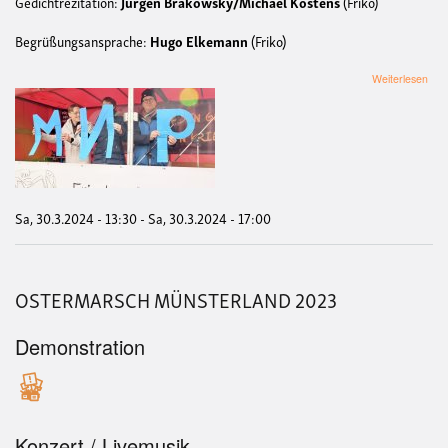
Gedichtrezitation:
Jürgen Brakowsky/Michael Köstens
(Friko)
Begrüßungsansprache:
Hugo Elkemann
(Friko)
übe
Weiterlesen
OS
MÜ
202
FRI
FA
DE
Sa, 30.3.2024 - 13:30
-
Sa, 30.3.2024 - 17:00
OSTERMARSCH MÜNSTERLAND 2023
Demonstration
Konzert / Livemusik