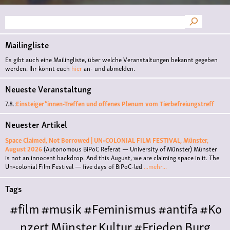
Suche
Mailingliste
Es gibt auch eine Mailingliste, über welche Veranstaltungen bekannt gegeben
werden. Ihr könnt euch
hier
an- und abmelden.
Neueste Veranstaltung
7.8.:
Einsteiger*innen-Treffen und offenes Plenum vom Tierbefreiungstreff
Neuester Artikel
Space Claimed, Not Borrowed | UN•COLONIAL FILM FESTIVAL, Münster,
August 2026
(Autonomous BiPoC Referat — University of Münster)
Münster
is not an innocent backdrop. And this August, we are claiming space in it. The
Un•colonial Film Festival — five days of BiPoC-led
...mehr...
Tags
#film
#musik
#Feminismus
#antifa
#Ko
nzert
Münster
Kultur
#Frieden
Burg