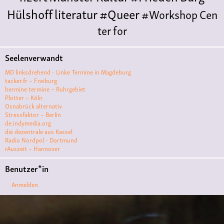
Hülshoff
literatur
#Queer
#Workshop
Cen
ter for
Literature
Polyamorie
Polytreff
#live
Konzert
Seelenverwandt
Polyamorietreff
Ethische Nicht-
MD linksdrehend - Linke Termine in Magdeburg
Monogamie
CNM
#jazz
#vortrag
antifa
femin
tacker.fr – Freiburg
hermine termine – Ruhrgebiet
ismus
kunst
antisemitismus
Musik
#cubakult
Plotter – Köln
Osnabrück alternativ
ur
DFG-
Stressfaktor – Berlin
VK
queer
#Demo
#Theater
Friedenskooperati
de.indymedia.org
die dezentrale aus Kassel
ve
#film #kino #filmwerkstatt
Radio Nordpol - Dortmund
rAuszeit – Hannover
#filmclub
#Münster
#BLACKBOX
punk
#kino
Benutzer*in
#menschenrechte
#film #kino #kultur
Anmelden
#muenster
#filmwerkstatttmünster
#vegan
#Ausstellun
g
#solidarität
Lesung
#klima
#diskussion
#an