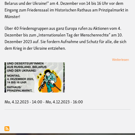
Belarus und der Ukraine!" am 4. Dezember von 14 bis 16 Uhr vor dem
Eingang zum Friedenssaal im Historischen Rathaus am Prinzipalmarkt in
Münster!
Über 40 Friedensgruppen aus ganz Europa rufen zu Aktionen vom 4.
Dezember bis zum „Internationalen Tag der Menschenrechte“ am 10.
Dezember 2023 auf. Sie fordern Aufnahme und Schutz für alle, die sich
dem Krieg in der Ukraine entziehen.
übe
Weiterlesen
Kun
"Sc
und
Asyl
für
Krie
und
Des
Mo, 4.12.2023 - 14:00
-
Mo, 4.12.2023 - 16:00
aus
Rus
Bel
und
der
Ukra