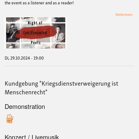
the event as a listener and as a reader!
übe
Weiterlesen
Nigh
of
(Un
Poe
(Re
Di, 29.10.2024 - 19:00
Kundgebung "Kriegsdienstverweigerung ist
Menschenrecht"
Demonstration
Konzert / Livemusik