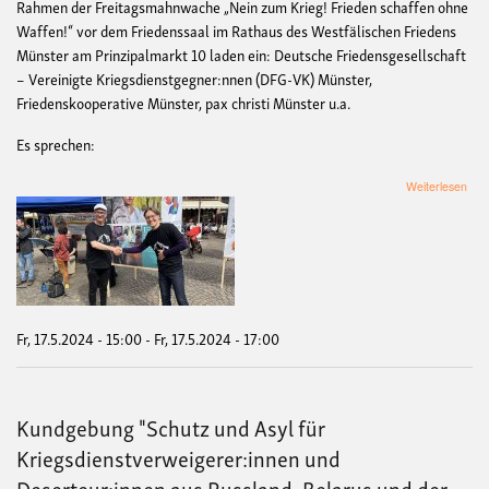
Rahmen der Freitagsmahnwache „Nein zum Krieg! Frieden schaffen ohne
Waffen!“ vor dem Friedenssaal im Rathaus des Westfälischen Friedens
Münster am Prinzipalmarkt 10 laden ein: Deutsche Friedensgesellschaft
– Vereinigte Kriegsdienstgegner:nnen (DFG-VK) Münster,
Friedenskooperative Münster, pax christi Münster u.a.
Es sprechen:
übe
Weiterlesen
Kun
"Kri
ist
Men
Fr, 17.5.2024 - 15:00
-
Fr, 17.5.2024 - 17:00
Kundgebung "Schutz und Asyl für
Kriegsdienstverweigerer:innen und
Deserteur:innen aus Russland, Belarus und der