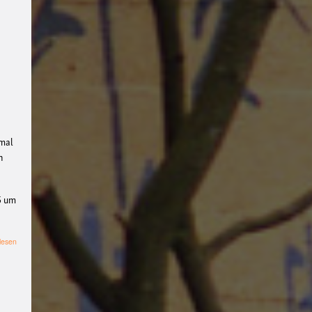
#filmclub
#Münster
#
BLACKBOX
punk
#kino
#menschenrechte
#fil
m #kino #kultur
#muenster
#filmwerkstatttmünst
er
#vegan
#Ausstellun
nmal
n
g
#solidarität
Lesung
#
klima
#diskussion
#an
5 um
tifaschismus
demonstr
ation
Theater
#hoerspi
über
lesen
ellabMS
Digitale
Vortrag:
Anarchistischer
Burg
#Kultur#Literatu
Antimilitarismus
r #Droste
#film