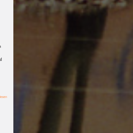
Workshop
#b-
side
Kapitalismus
#wider
stand
#Stricken
#Häkelnfetzt
#Nevernotknitting
#Krie
g
#Ukraine
#Palästina
#ti
n
erbefreiungstreff
#Film
nd
#Diskussion
pax
christi
Nachhaltigkeit
#kli
makrise
Party
Klima
Wide
rstand
#fridaysforfuture
Geflüchtete
#aktivismus
über
lesen
ASt
#Impro
tierbefreiungstre
-
ff
#freieszene
#Filmwerk
Anarchistischer
Stammtisch
stattMuenster
#Filmwerk
statt
#klimagerechtigkeit