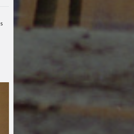
Digital Radikal
Münster
Corona
Russlan
d
Palästina
Ukraine
B-
us
Side
Rojava
#BLACK
BOX
#weltladenlatienda
Lyrikkeller
#Filmwerksta
ttMünster
Antifakneipe
#
Garten
Solidarität
#umw
eltschutz
Tanz
Antimilitar
ismus
Afrika
Antifaschis
mus
Friedensgesellschaft
#
Diskussion
#lyrikkeller
#l
esebühne
#Filmwerkstat
tMs
#Performance
#aro
mantisch
#asexuell
Verei