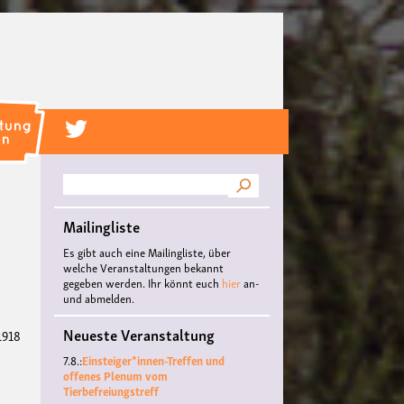
Suche
Mailingliste
Es gibt auch eine Mailingliste, über
welche Veranstaltungen bekannt
gegeben werden. Ihr könnt euch
hier
an-
und abmelden.
Neueste Veranstaltung
1918
7.8.:
Einsteiger*innen-Treffen und
offenes Plenum vom
Tierbefreiungstreff