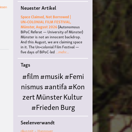
Neuester Artikel
über
lesen
Vortrag
Space Claimed, Not Borrowed |
über
UN•COLONIAL FILM FESTIVAL,
B.
Münster, August 2026
(Autonomous
Traven
BiPoC Referat — University of Münster)
Münster is not an innocent backdrop.
And this August, we are claiming space
in it. The Un•colonial Film Festival —
five days of BiPoC-led
...mehr...
Tags
#film
#musik
#Femi
nismus
#antifa
#Kon
zert
Münster
Kultur
#Frieden
Burg
Hülshoff
literatur
#
Seelenverwandt
Queer
#Workshop
Ce
rAuszeit – Hannover