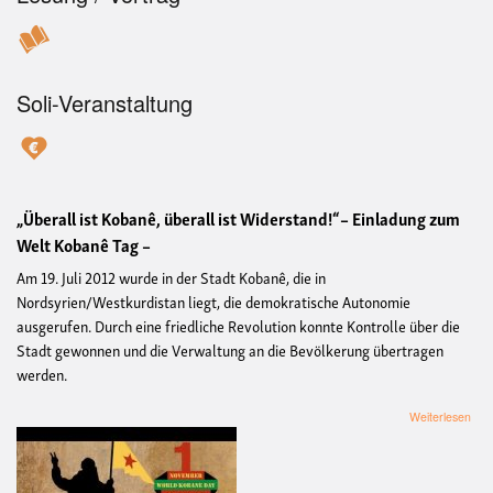
Soli-Veranstaltung
„Überall ist Kobanê, überall ist Widerstand!“
– Einladung zum
Welt Kobanê Tag –
Am 19. Juli 2012 wurde in der Stadt Kobanê, die in
Nordsyrien/Westkurdistan liegt, die demokratische Autonomie
ausgerufen. Durch eine friedliche Revolution konnte Kontrolle über die
Stadt gewonnen und die Verwaltung an die Bevölkerung übertragen
werden.
übe
Weiterlesen
„Übe
ist
Kob
über