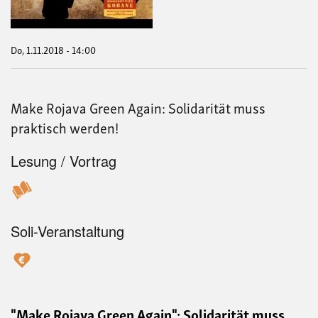
ist
Wide
–
Ein
Do, 1.11.2018 - 14:00
zum
Wel
Kob
Tag
Make Rojava Green Again: Solidarität muss
praktisch werden!
Lesung / Vortrag
Soli-Veranstaltung
"Make Rojava Green Again": Solidarität muss