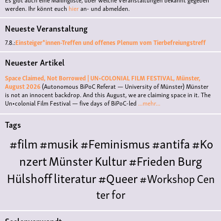
werden. Ihr könnt euch
hier
an- und abmelden.
Neueste Veranstaltung
7.8.:
Einsteiger*innen-Treffen und offenes Plenum vom Tierbefreiungstreff
Neuester Artikel
Space Claimed, Not Borrowed | UN•COLONIAL FILM FESTIVAL, Münster,
August 2026
(Autonomous BiPoC Referat — University of Münster)
Münster
is not an innocent backdrop. And this August, we are claiming space in it. The
Un•colonial Film Festival — five days of BiPoC-led
...mehr...
Tags
#film
#musik
#Feminismus
#antifa
#Ko
nzert
Münster
Kultur
#Frieden
Burg
Hülshoff
literatur
#Queer
#Workshop
Cen
ter for
Literature
Polyamorie
Polytreff
#live
Konzert
Seelenverwandt