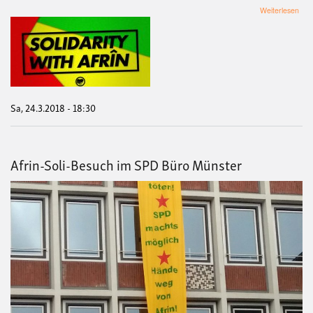
übe
Weiterlesen
Info
zu
jüng
Erei
in
Afri
Sa, 24.3.2018 - 18:30
Afrin-Soli-Besuch im SPD Büro Münster