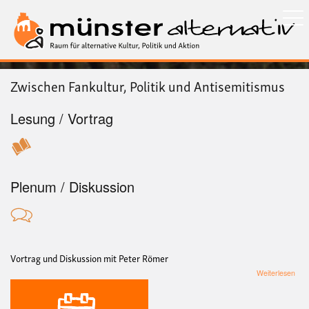
Direkt
zum
Inhalt
Zwischen Fankultur, Politik und Antisemitismus
Lesung / Vortrag
Plenum / Diskussion
Vortrag und Diskussion mit Peter Römer
übe
Weiterlesen
Zwi
Fank
Polit