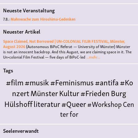
Neueste Veranstaltung
7.8.:
Mahnwache zum Hiroshima-Gedenken
Neuester Artikel
Space Claimed, Not Borrowed | UN•COLONIAL FILM FESTIVAL, Münster,
August 2026
(Autonomous BiPoC Referat — University of Münster)
Münster
is not an innocent backdrop. And this August, we are claiming space in it. The
Un•colonial Film Festival — five days of BiPoC-led
...mehr...
Tags
#film
#musik
#Feminismus
#antifa
#Ko
nzert
Münster
Kultur
#Frieden
Burg
Hülshoff
literatur
#Queer
#Workshop
Cen
ter for
Literature
Polyamorie
Polytreff
#live
Ethische
Seelenverwandt
Nicht-