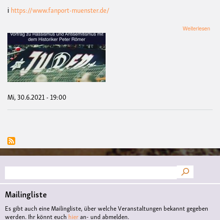
ℹ️
https://www.fanport-muenster.de/
übe
Weiterlesen
Das
Sta
-
ein
poli
Ort
Mi, 30.6.2021 - 19:00
Suche
Mailingliste
Es gibt auch eine Mailingliste, über welche Veranstaltungen bekannt gegeben
werden. Ihr könnt euch
hier
an- und abmelden.