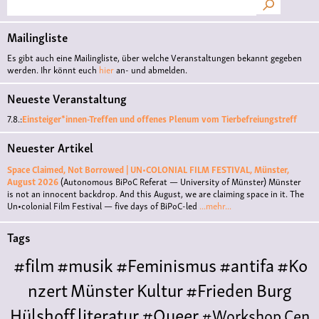
Suche
Mailingliste
Es gibt auch eine Mailingliste, über welche Veranstaltungen bekannt gegeben
werden. Ihr könnt euch
hier
an- und abmelden.
Neueste Veranstaltung
7.8.:
Einsteiger*innen-Treffen und offenes Plenum vom Tierbefreiungstreff
Neuester Artikel
Space Claimed, Not Borrowed | UN•COLONIAL FILM FESTIVAL, Münster,
August 2026
(Autonomous BiPoC Referat — University of Münster)
Münster
is not an innocent backdrop. And this August, we are claiming space in it. The
Un•colonial Film Festival — five days of BiPoC-led
...mehr...
Tags
#film
#musik
#Feminismus
#antifa
#Ko
nzert
Münster
Kultur
#Frieden
Burg
Hülshoff
literatur
#Queer
#Workshop
Cen