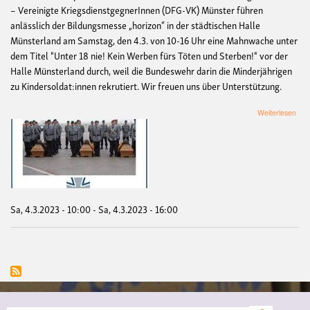
– Vereinigte KriegsdienstgegnerInnen (DFG-VK) Münster führen
anlässlich der Bildungsmesse „horizon“ in der städtischen Halle
Münsterland am Samstag, den 4.3. von 10-16 Uhr eine Mahnwache unter
dem Titel "Unter 18 nie! Kein Werben fürs Töten und Sterben!" vor der
Halle Münsterland durch, weil die Bundeswehr darin die Minderjährigen
zu Kindersoldat:innen rekrutiert. Wir freuen uns über Unterstützung.
übe
Weiterlesen
Mah
"Un
18
nie!
Kei
Wer
fürs
Töt
Sa, 4.3.2023 - 10:00
-
Sa, 4.3.2023 - 16:00
und
Ster