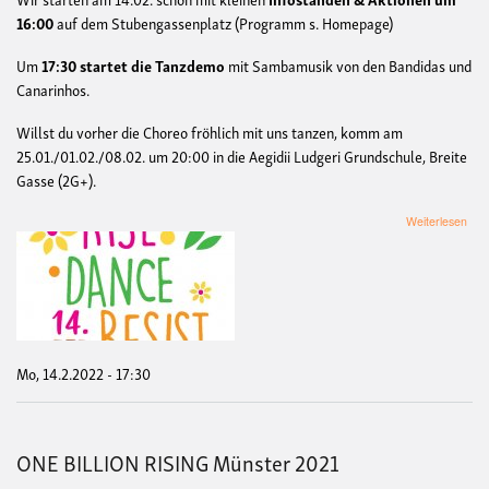
16:00
auf dem Stubengassenplatz (Programm s. Homepage)
Um
17:30 startet die Tanzdemo
mit Sambamusik von den Bandidas und
Canarinhos.
Willst du vorher die Choreo fröhlich mit uns tanzen, komm am
25.01./01.02./08.02. um 20:00 in die Aegidii Ludgeri Grundschule, Breite
Gasse (2G+).
übe
Weiterlesen
Tan
One
Billi
Risi
Mo, 14.2.2022 - 17:30
ONE BILLION RISING Münster 2021