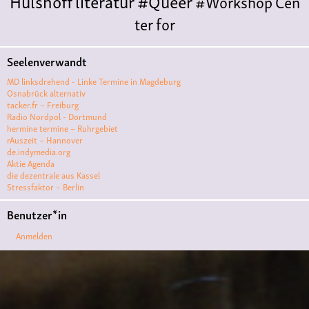
Hülshoff
literatur
#Queer
#Workshop
Cen
ter for
Literature
Polyamorie
Polytreff
#live
Konzert
Seelenverwandt
Polyamorietreff
Ethische Nicht-
MD linksdrehend - Linke Termine in Magdeburg
Monogamie
CNM
#jazz
#vortrag
antifa
femin
Osnabrück alternativ
tacker.fr – Freiburg
ismus
kunst
antisemitismus
Musik
#cubakult
Radio Nordpol - Dortmund
hermine termine – Ruhrgebiet
ur
DFG-
rAuszeit – Hannover
VK
queer
#Demo
#Theater
Friedenskooperati
de.indymedia.org
Aktie Agenda
ve
#film #kino #filmwerkstatt
die dezentrale aus Kassel
Stressfaktor – Berlin
#filmclub
#Münster
#BLACKBOX
punk
#kino
Benutzer*in
#menschenrechte
#film #kino #kultur
Anmelden
#muenster
#filmwerkstatttmünster
#vegan
#Ausstellun
g
#solidarität
Lesung
#klima
#diskussion
#an