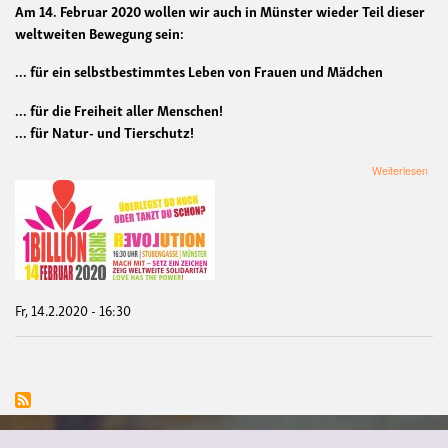
Am
14. Februar 2020
wollen wir auch in Münster wieder Teil dieser
weltweiten Bewegung sein:
... für ein selbstbestimmtes Leben von Frauen und Mädchen
... für die Freiheit aller Menschen!
... für Natur- und Tierschutz!
übe
Weiterlesen
14.0
ON
BIL
RIS
Mün
202
-
Tan
Fr, 14.2.2020 - 16:30