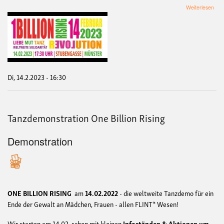
übe
Weiterlesen
One
Billi
Risi
-
Tan
&
Vor
Di, 14.2.2023 - 16:30
Tanzdemonstration One Billion Rising
Demonstration
ONE BILLION RISING
am
14.02.2022
- die weltweite Tanzdemo für ein
Ende der Gewalt an Mädchen, Frauen - allen FLINT* Wesen!
Wir starten am 14.02. schon mit kleinen
Infoständen & Aktionen um