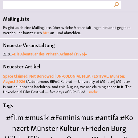
Suche
Mailingliste
Es gibt auch eine Mailingliste, über welche Veranstaltungen bekannt gegeben
werden. Ihr könnt euch
hier
an- und abmelden.
Neueste Veranstaltung
21.8.:
»Die Abenteuer des Prinzen Achmed (1926)«
Neuester Artikel
Space Claimed, Not Borrowed | UN•COLONIAL FILM FESTIVAL, Münster,
August 2026
(Autonomous BiPoC Referat — University of Münster)
Münster
is not an innocent backdrop. And this August, we are claiming space in it. The
Un•colonial Film Festival — five days of BiPoC-led
...mehr...
Tags
#film
#musik
#Feminismus
#antifa
#Ko
nzert
Münster
Kultur
#Frieden
Burg