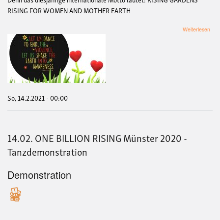
RISING FOR WOMEN AND MOTHER EARTH
übe
Weiterlesen
ON
BIL
RIS
Mün
202
So, 14.2.2021 - 00:00
14.02. ONE BILLION RISING Münster 2020 -
Tanzdemonstration
Demonstration