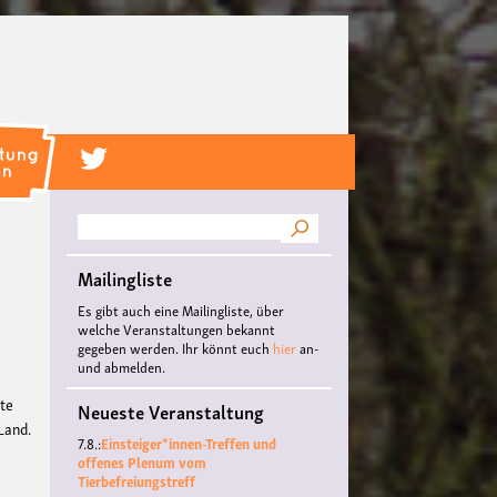
Suche
Mailingliste
Es gibt auch eine Mailingliste, über
welche Veranstaltungen bekannt
gegeben werden. Ihr könnt euch
hier
an-
und abmelden.
lte
Neueste Veranstaltung
Land.
7.8.:
Einsteiger*innen-Treffen und
offenes Plenum vom
Tierbefreiungstreff