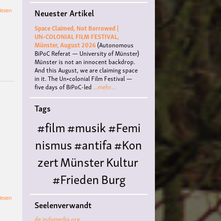
über
Neuester Artikel
lesen
Der
andere
Space Claimed, Not Borrowed |
11.
UN•COLONIAL FILM FESTIVAL,
September
Münster, August 2026
(Autonomous
–
BiPoC Referat — University of Münster)
50
Münster is not an innocent backdrop.
Jahre
And this August, we are claiming space
Putsch
in it. The Un•colonial Film Festival —
in
five days of BiPoC-led
...mehr...
Chile.
jour
Tags
fixe
exil
#film
#musik
#Femi
nismus
#antifa
#Kon
zert
Münster
Kultur
#Frieden
Burg
Hülshoff
literatur
#
über
lesen
Seelenverwandt
Jour
Queer
#Workshop
Ce
fixe
de.indymedia.org