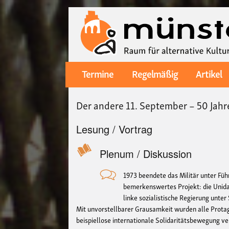
Termine
Regelmäßig
Artikel
Main
navigation
Der andere 11. September – 50 Jahre 
Lesung / Vortrag
Plenum / Diskussion
1973 beendete das Militär unter Fü
bemerkenswertes Projekt: die Unida
linke sozialistische Regierung unte
Mit unvorstellbarer Grausamkeit wurden alle Protago
beispiellose internationale Solidaritätsbewegung v