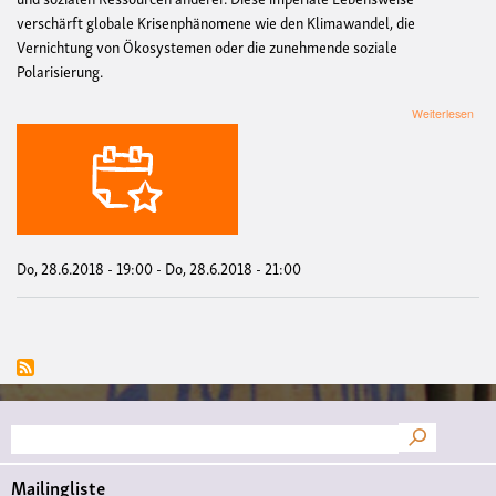
verschärft globale Krisenphänomene wie den Klimawandel, die
Vernichtung von Ökosystemen oder die zunehmende soziale
Polarisierung.
übe
Weiterlesen
Vort
Allt
und
Aus
-
Uns
Impe
Leb
Do, 28.6.2018 - 19:00
-
Do, 28.6.2018 - 21:00
Suche
Mailingliste