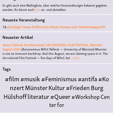
Es gibt auch eine Mailingliste, über welche Veranstaltungen bekannt gegeben
werden. Ihr könnt euch
hier
an- und abmelden.
Neueste Veranstaltung
7.8.:
Einsteiger*innen-Treffen und offenes Plenum vom Tierbefreiungstreff
Neuester Artikel
Space Claimed, Not Borrowed | UN•COLONIAL FILM FESTIVAL, Münster,
August 2026
(Autonomous BiPoC Referat — University of Münster)
Münster
is not an innocent backdrop. And this August, we are claiming space in it. The
Un•colonial Film Festival — five days of BiPoC-led
...mehr...
Tags
#film
#musik
#Feminismus
#antifa
#Ko
nzert
Münster
Kultur
#Frieden
Burg
Hülshoff
literatur
#Queer
#Workshop
Cen
ter for
Literature
Polyamorie
Polytreff
#live
Konzert