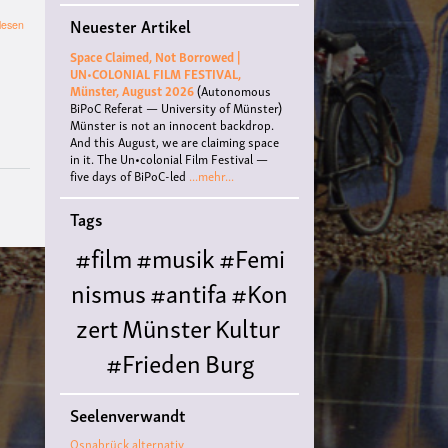
Neuester Artikel
über
lesen
Straßentheater
Space Claimed, Not Borrowed |
Schluck&weg
UN•COLONIAL FILM FESTIVAL,
Münster, August 2026
(Autonomous
BiPoC Referat — University of Münster)
Münster is not an innocent backdrop.
And this August, we are claiming space
in it. The Un•colonial Film Festival —
five days of BiPoC-led
...mehr...
Tags
#film
#musik
#Femi
nismus
#antifa
#Kon
zert
Münster
Kultur
#Frieden
Burg
Hülshoff
literatur
#
Seelenverwandt
Queer
#Workshop
Ce
Osnabrück alternativ