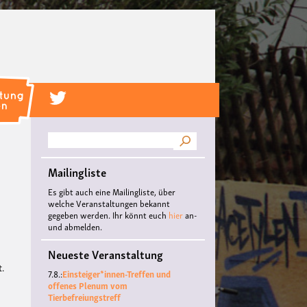
Suche
Mailingliste
Es gibt auch eine Mailingliste, über
welche Veranstaltungen bekannt
gegeben werden. Ihr könnt euch
hier
an-
und abmelden.
Neueste Veranstaltung
t.
7.8.:
Einsteiger*innen-Treffen und
offenes Plenum vom
Tierbefreiungstreff