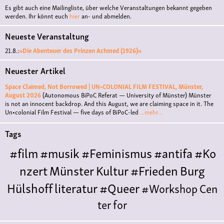
Es gibt auch eine Mailingliste, über welche Veranstaltungen bekannt gegeben
werden. Ihr könnt euch
hier
an- und abmelden.
Neueste Veranstaltung
21.8.:
»Die Abenteuer des Prinzen Achmed (1926)«
Neuester Artikel
Space Claimed, Not Borrowed | UN•COLONIAL FILM FESTIVAL, Münster,
August 2026
(Autonomous BiPoC Referat — University of Münster)
Münster
is not an innocent backdrop. And this August, we are claiming space in it. The
Un•colonial Film Festival — five days of BiPoC-led
...mehr...
Tags
#film
#musik
#Feminismus
#antifa
#Ko
nzert
Münster
Kultur
#Frieden
Burg
Hülshoff
literatur
#Queer
#Workshop
Cen
ter for
Literature
Polyamorie
Polytreff
#live
Konzert