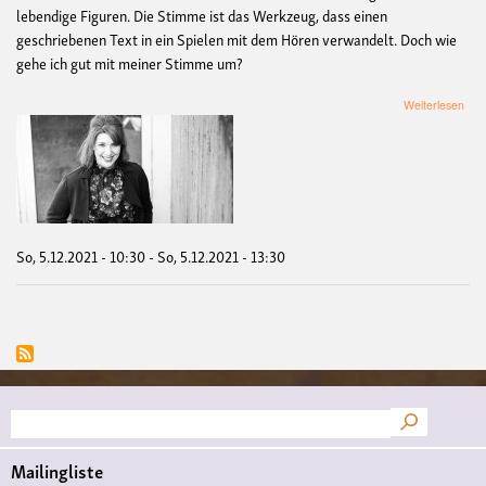
lebendige Figuren. Die Stimme ist das Werkzeug, dass einen
geschriebenen Text in ein Spielen mit dem Hören verwandelt. Doch wie
gehe ich gut mit meiner Stimme um?
übe
Weiterlesen
Stim
für
das
Spr
im
Hör
So, 5.12.2021 - 10:30
-
So, 5.12.2021 - 13:30
Suche
Mailingliste