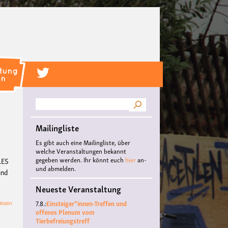
Suche
Mailingliste
Es gibt auch eine Mailingliste, über
welche Veranstaltungen bekannt
gegeben werden. Ihr könnt euch
hier
an-
LES
und abmelden.
und
Neueste Veranstaltung
7.8.:
Einsteiger*innen-Treffen und
über
lesen
offenes Plenum vom
The
Tierbefreiungstreff
Maple
Movies: