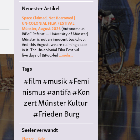
Les
Neuester Artikel
Rois
Mongols
Space Claimed, Not Borrowed |
UN•COLONIAL FILM FESTIVAL,
Münster, August 2026
(Autonomous
BiPoC Referat — University of Münster)
Münster is not an innocent backdrop.
And this August, we are claiming space
in it. The Un•colonial Film Festival —
five days of BiPoC-led
...mehr...
Tags
#film
#musik
#Femi
nismus
#antifa
#Kon
zert
Münster
Kultur
#Frieden
Burg
Hülshoff
literatur
#
Seelenverwandt
Queer
#Workshop
Ce
Plotter – Köln