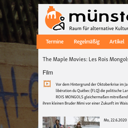
Termine
Regelmäßig
Artikel
Main
navigation
The Maple Movies: Les Rois Mongol
Film
Vor dem Hintergrund der Oktoberkrise im Jah
libération du Québec (FLQ) die politische L
ROIS MONGOLS gleichermaßen mitreißend un
ihren kleinen Bruder Mimi vor einer Zukunft im Wai
Mo, 22.6.2020 