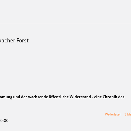
bacher Forst
romung und der wachsende öffentliche Widerstand - eine Chronik des
über
Weiterlesen
3 Id
Die
 20:00
rote
Linie