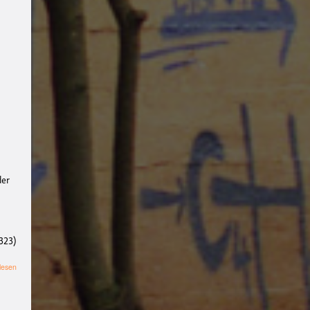
#filmclub
#Münster
#
BLACKBOX
punk
#kino
#menschenrechte
#fil
m #kino #kultur
#muenster
#filmwerkstatttmünst
er
#vegan
#Ausstellun
g
#solidarität
Lesung
#
der
klima
#diskussion
#an
tifaschismus
demonstr
ation
Theater
#hoerspi
323)
ellabMS
Digitale
über
lesen
Burg
#Kultur#Literatu
Workshop
"Feministische
r #Droste
#film
Perspektiven