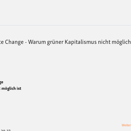
-
Widers
im
Hamba
Forst
te Change - Warum grüner Kapitalismus nicht möglich 
ge
 möglich ist
Weiter
- 20:27