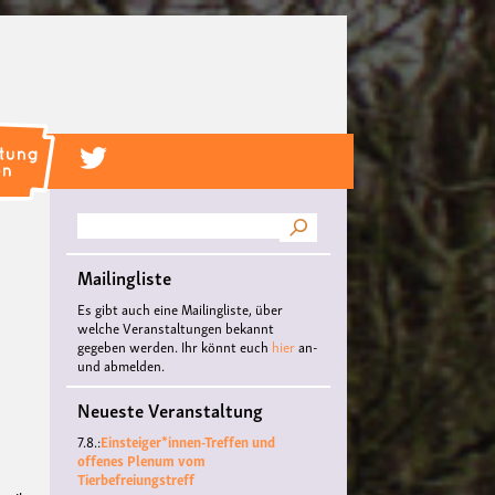
Suche
Mailingliste
Es gibt auch eine Mailingliste, über
welche Veranstaltungen bekannt
gegeben werden. Ihr könnt euch
hier
an-
und abmelden.
Neueste Veranstaltung
7.8.:
Einsteiger*innen-Treffen und
offenes Plenum vom
Tierbefreiungstreff