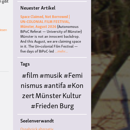
h gibt
Neuester Artikel
Space Claimed, Not Borrowed |
UN•COLONIAL FILM FESTIVAL,
Münster, August 2026
(Autonomous
über
lesen
BiPoC Referat — University of Münster)
Klimakneipe
Münster is not an innocent backdrop.
-
And this August, we are claiming space
Pupquiz
in it. The Un•colonial Film Festival —
"Klimakämpfe
five days of BiPoC-led
...mehr...
in
Münster"
Tags
#film
#musik
#Femi
nismus
#antifa
#Kon
zert
Münster
Kultur
#Frieden
Burg
Hülshoff
literatur
#
Seelenverwandt
Queer
#Workshop
Ce
Osnabrück alternativ