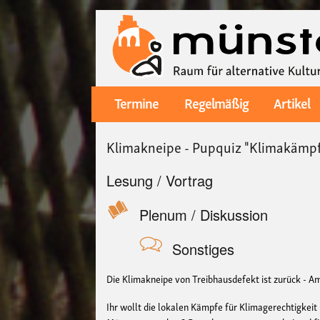
Termine
Regelmäßig
Artikel
Main
navigation
Klimakneipe - Pupquiz "Klimakämpf
Lesung / Vortrag
Plenum / Diskussion
Sonstiges
Die Klimakneipe von Treibhausdefekt ist zurück - Am
Ihr wollt die lokalen Kämpfe für Klimagerechtigkei