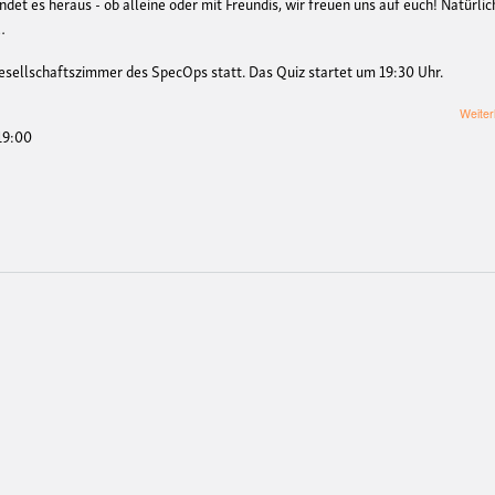
t es heraus - ob alleine oder mit Freundis, wir freuen uns auf euch! Natürlic
…
esellschaftszimmer des SpecOps statt. Das Quiz startet um 19:30 Uhr.
Weiter
 19:00