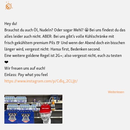
Hey du!
Brauchst du auch Öl, Nudeln? Oder sogar Mehl? 😬 Bei uns findest du das
alles leider auch nicht. ABER: Bei uns gibt’s volle Kühlschränke mit
frisch gekühltem premium Pils 🍺 Und wenn der Abend doch ein bisschen
länger wird, vergesst nicht: Hansa first, Bedenken second.
Eine weitere goldene Regel ist 2G+; also vergesst nicht, euch zu testen
❤️
Wir freuen uns auf euch!
Einlass: Pay what you feel
https://www.instagram.com/p/Cdlq_2CLJjt/
übe
Weiterlesen
Han
First
Bed
Sec