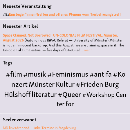
Neueste Veranstaltung
7.8.:
Einsteiger*innen-Treffen und offenes Plenum vom Tierbefreiungstreff
Neuester Artikel
Space Claimed, Not Borrowed | UN•COLONIAL FILM FESTIVAL, Münster,
August 2026
(Autonomous BiPoC Referat — University of Münster)
Münster
is not an innocent backdrop. And this August, we are claiming space in it. The
Un•colonial Film Festival — five days of BiPoC-led
...mehr...
Tags
#film
#musik
#Feminismus
#antifa
#Ko
nzert
Münster
Kultur
#Frieden
Burg
Hülshoff
literatur
#Queer
#Workshop
Cen
ter for
Literature
Polyamorie
Polytreff
#live
Konzert
Seelenverwandt
Polyamorietreff
Ethische Nicht-
MD linksdrehend - Linke Termine in Magdeburg