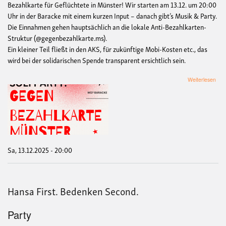
Bezahlkarte für Geflüchtete in Münster! Wir starten am 13.12. um 20:00
Uhr in der Baracke mit einem kurzen Input – danach gibt’s Musik & Party.
Die Einnahmen gehen hauptsächlich an die lokale Anti-Bezahlkarten-
Struktur (@gegenbezahlkarte.ms).
Ein kleiner Teil fließt in den AKS, für zukünftige Mobi-Kosten etc., das
wird bei der solidarischen Spende transparent ersichtlich sein.
übe
Weiterlesen
Soli
Geg
Bez
Mün
x
Arbe
für
krit
Sa, 13.12.2025 - 20:00
Sozi
Arbe
Hansa First. Bedenken Second.
Party