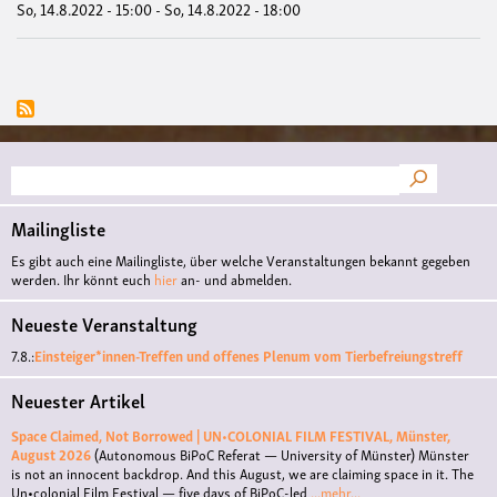
So, 14.8.2022 - 15:00
-
So, 14.8.2022 - 18:00
Suche
Mailingliste
Es gibt auch eine Mailingliste, über welche Veranstaltungen bekannt gegeben
werden. Ihr könnt euch
hier
an- und abmelden.
Neueste Veranstaltung
7.8.:
Einsteiger*innen-Treffen und offenes Plenum vom Tierbefreiungstreff
Neuester Artikel
Space Claimed, Not Borrowed | UN•COLONIAL FILM FESTIVAL, Münster,
August 2026
(Autonomous BiPoC Referat — University of Münster)
Münster
is not an innocent backdrop. And this August, we are claiming space in it. The
Un•colonial Film Festival — five days of BiPoC-led
...mehr...