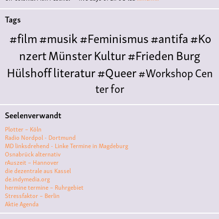
Tags
#film
#musik
#Feminismus
#antifa
#Ko
nzert
Münster
Kultur
#Frieden
Burg
Hülshoff
literatur
#Queer
#Workshop
Cen
ter for
Literature
Polyamorie
Polytreff
#live
Konzert
Seelenverwandt
Polyamorietreff
Ethische Nicht-
Plotter – Köln
Monogamie
CNM
#jazz
#vortrag
antifa
femin
Radio Nordpol - Dortmund
MD linksdrehend - Linke Termine in Magdeburg
ismus
kunst
antisemitismus
Musik
#cubakult
Osnabrück alternativ
rAuszeit – Hannover
ur
DFG-
die dezentrale aus Kassel
VK
queer
#Demo
#Theater
Friedenskooperati
de.indymedia.org
hermine termine – Ruhrgebiet
ve
#film #kino #filmwerkstatt
Stressfaktor – Berlin
Aktie Agenda
#filmclub
#Münster
#BLACKBOX
punk
#kino