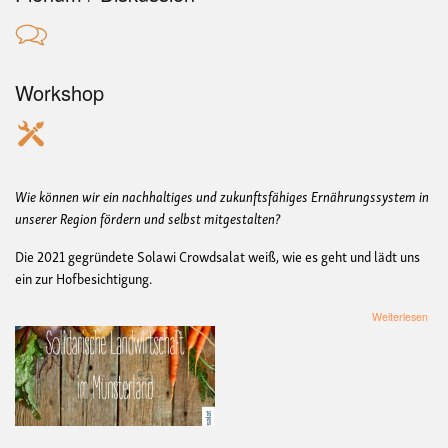
Workshop
Wie können wir ein nachhaltiges und zukunftsfähiges Ernährungssystem in
unserer Region fördern und selbst mitgestalten?
Die 2021 gegründete Solawi Crowdsalat weiß, wie es geht und lädt uns
ein zur Hofbesichtigung.
übe
Weiterlesen
Hof
in
Dül
Neu
Sol
Cro