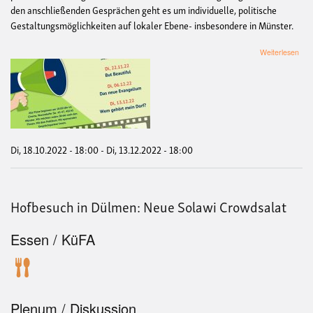
den anschließenden Gesprächen geht es um individuelle, politische
Gestaltungsmöglichkeiten auf lokaler Ebene- insbesondere in Münster.
übe
Weiterlesen
Film
"Kl
auf
für
Men
Di, 18.10.2022 - 18:00
-
Di, 13.12.2022 - 18:00
Hofbesuch in Dülmen: Neue Solawi Crowdsalat
Essen / KüFA
Plenum / Diskussion