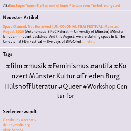
7.8.:
Einsteiger*innen-Treffen und offenes Plenum vom Tierbefreiungstreff
Neuester Artikel
Space Claimed, Not Borrowed | UN•COLONIAL FILM FESTIVAL, Münster,
August 2026
(Autonomous BiPoC Referat — University of Münster)
Münster
is not an innocent backdrop. And this August, we are claiming space in it. The
Un•colonial Film Festival — five days of BiPoC-led
...mehr...
Tags
#film
#musik
#Feminismus
#antifa
#Ko
nzert
Münster
Kultur
#Frieden
Burg
Hülshoff
literatur
#Queer
#Workshop
Cen
ter for
Literature
Polyamorie
Polytreff
#live
Konzert
Seelenverwandt
Polyamorietreff
Ethische Nicht-
Osnabrück alternativ
Monogamie
CNM
#jazz
#vortrag
antifa
femin
de.indymedia.org
Aktie Agenda