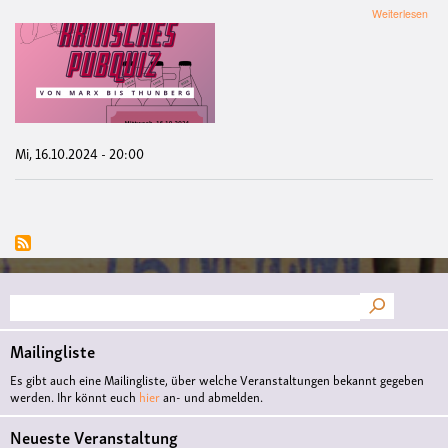
übe
Weiterlesen
Krit
Pub
-
Von
Mar
bis
Thu
Mi, 16.10.2024 - 20:00
Suche
Mailingliste
Es gibt auch eine Mailingliste, über welche Veranstaltungen bekannt gegeben
werden. Ihr könnt euch
hier
an- und abmelden.
Neueste Veranstaltung