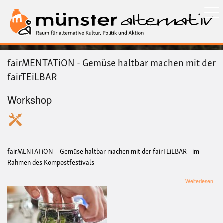
Direkt
zum
Inhalt
fairMENTATiON - Gemüse haltbar machen mit der
fairTEiLBAR
Workshop
fairMENTATiON – Gemüse haltbar machen mit der fairTEiLBAR - im
Rahmen des Kompostfestivals
übe
Weiterlesen
fai
-
Gem
halt
mac