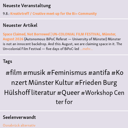
Neueste Veranstaltung
9.8.:
Kreativtreff / Creative meet-up for the Bi+-Community
Neuester Artikel
Space Claimed, Not Borrowed | UN•COLONIAL FILM FESTIVAL, Münster,
August 2026
(Autonomous BiPoC Referat — University of Münster)
Münster
is not an innocent backdrop. And this August, we are claiming space in it. The
Un•colonial Film Festival — five days of BiPoC-led
...mehr...
Tags
#film
#musik
#Feminismus
#antifa
#Ko
nzert
Münster
Kultur
#Frieden
Burg
Hülshoff
literatur
#Queer
#Workshop
Cen
ter for
Literature
Polyamorie
Polytreff
#live
Konzert
Seelenverwandt
Polyamorietreff
Ethische Nicht-
Osnabrück alternativ