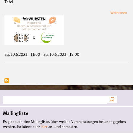
Tafel.
übe
Weiterlesen
fai
-
Pfla
Flei
&
Käse
selb
mac
Sa, 10.6.2023 - 11:00
-
Sa, 10.6.2023 - 15:00
mit
der
fai
Suche
Mailingliste
Es gibt auch eine Mailingliste, über welche Veranstaltungen bekannt gegeben
werden. Ihr könnt euch
hier
an- und abmelden.