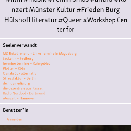
nzert
Münster
Kultur
#Frieden
Burg
Hülshoff
literatur
#Queer
#Workshop
Cen
ter for
Literature
Polyamorie
Polytreff
#live
Konzert
Seelenverwandt
Polyamorietreff
Ethische Nicht-
MD linksdrehend - Linke Termine in Magdeburg
Monogamie
CNM
#jazz
#vortrag
antifa
femin
tacker.fr – Freiburg
hermine termine – Ruhrgebiet
ismus
kunst
antisemitismus
Musik
#cubakult
Plotter – Köln
Osnabrück alternativ
ur
DFG-
Stressfaktor – Berlin
VK
queer
#Demo
#Theater
Friedenskooperati
de.indymedia.org
die dezentrale aus Kassel
ve
#film #kino #filmwerkstatt
Radio Nordpol - Dortmund
rAuszeit – Hannover
#filmclub
#Münster
#BLACKBOX
punk
#kino
Benutzer*in
#menschenrechte
#film #kino #kultur
Anmelden
#muenster