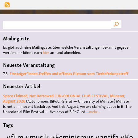
Suche
Mailingliste
Es gibt auch eine Mailingliste, über welche Veranstaltungen bekannt gegeben
werden. Ihr könnt euch
hier
an- und abmelden.
Neueste Veranstaltung
7.8.:
Einsteiger*innen-Treffen und offenes Plenum vom Tierbefreiungstreff
Neuester Artikel
Space Claimed, Not Borrowed | UN•COLONIAL FILM FESTIVAL, Münster,
August 2026
(Autonomous BiPoC Referat — University of Münster)
Münster
is not an innocent backdrop. And this August, we are claiming space in it. The
Un•colonial Film Festival — five days of BiPoC-led
...mehr...
Tags
#film
#musik
#Feminismus
#antifa
#Ko