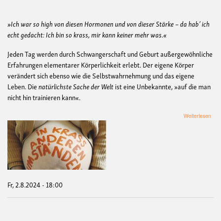
»Ich war so high von diesen Hormonen und von dieser Stärke – da hab’ ich
echt gedacht: Ich bin so krass, mir kann keiner mehr was.«
Jeden Tag werden durch Schwangerschaft und Geburt außergewöhnliche
Erfahrungen elementarer Körperlichkeit erlebt. Der eigene Körper
verändert sich ebenso wie die Selbstwahrnehmung und das eigene
Leben. Die
natürlichste Sache der Welt
ist eine Unbekannte, »auf die man
nicht hin trainieren kann«.
übe
Weiterlesen
In
kras
and
Ums
-
Audi
Fr, 2.8.2024 - 18:00