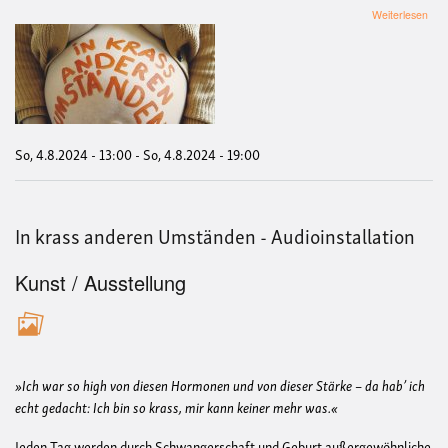
übe
Weiterlesen
In
kras
and
Ums
-
Audi
So, 4.8.2024 - 13:00
-
So, 4.8.2024 - 19:00
In krass anderen Umständen - Audioinstallation
Kunst / Ausstellung
»Ich war so high von diesen Hormonen und von dieser Stärke – da hab’ ich
echt gedacht: Ich bin so krass, mir kann keiner mehr was.«
Jeden Tag werden durch Schwangerschaft und Geburt außergewöhnliche