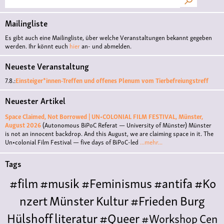
Mailingliste
Es gibt auch eine Mailingliste, über welche Veranstaltungen bekannt gegeben
werden. Ihr könnt euch
hier
an- und abmelden.
Neueste Veranstaltung
7.8.:
Einsteiger*innen-Treffen und offenes Plenum vom Tierbefreiungstreff
Neuester Artikel
Space Claimed, Not Borrowed | UN•COLONIAL FILM FESTIVAL, Münster,
August 2026
(Autonomous BiPoC Referat — University of Münster)
Münster
is not an innocent backdrop. And this August, we are claiming space in it. The
Un•colonial Film Festival — five days of BiPoC-led
...mehr...
Tags
#film
#musik
#Feminismus
#antifa
#Ko
nzert
Münster
Kultur
#Frieden
Burg
Hülshoff
literatur
#Queer
#Workshop
Cen