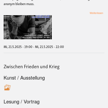
anonym bleiben muss.
übe
Weiterlesen
"Wo
sind
mei
Fre
ges
-
Fron
eine
Mi, 21.5.2025 - 19:00
-
Mi, 21.5.2025 - 22:00
jun
Sani
in
der
Zwischen Frieden und Krieg
Ukr
Kunst / Ausstellung
Lesung / Vortrag