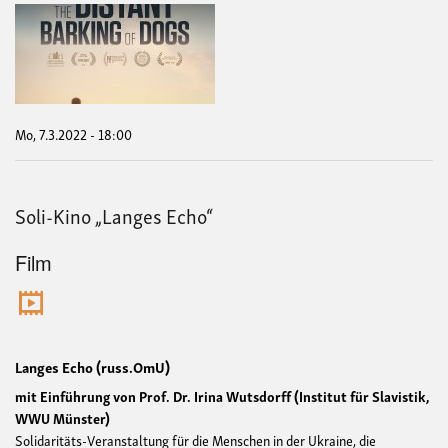
Soli
Kin
„Th
Dist
Bar
of
Dog
Mo, 7.3.2022 - 18:00
Soli-Kino „Langes Echo“
Film
Langes Echo (russ.OmU)
mit Einführung von Prof. Dr. Irina Wutsdorff (Institut für Slavistik,
WWU Münster)
Solidaritäts-Veranstaltung für die Menschen in der Ukraine, die