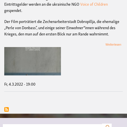
Eintrittsgelder werden an die ukrainische NGO
Voice of Children
gespendet.
Der Film porträtiert die Zechenarbeiterstadt Dobropillja, die ehemalige
„Perle von Donbass“, und einige seiner Einwohner*innen während des
Krieges, den man auf den ersten Blick nur am Rande wahrnimmt.
übe
Weiterlesen
Soli
Kin
„La
Ech
Fr, 4.3.2022 - 19:00
Suche