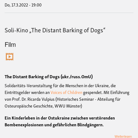
Krie
Do, 17.3.2022 - 19:00
geg
die
Ukr
Inst
Soli-Kino „The Distant Barking of Dogs“
Live
mit
Levi
Film
Isra
Uffe
The Distant Barking of Dogs (ukr./russ.OmU)
Solidaritäts-Veranstaltung für die Menschen in der Ukraine, die
Eintrittsgelder werden an
Voices of Children
gespendet.
Mit Einführung
von Prof. Dr. Ricarda Vulpius (Historisches Seminar - Abteilung für
Osteuropäische Geschichte, WWU Münster)
Ein Kinderleben in der Ostukraine zwischen verstörenden
Bombenexplosionen und gefährlichen Blindgängern.
übe
Weiterlesen