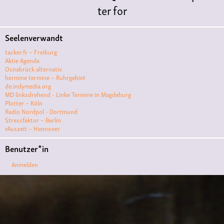
ter for
Literature
Polyamorie
Polytreff
#live
Konzert
Seelenverwandt
Polyamorietreff
Ethische Nicht-
tacker.fr – Freiburg
Monogamie
CNM
#jazz
#vortrag
antifa
femin
Aktie Agenda
Osnabrück alternativ
ismus
kunst
antisemitismus
Musik
#cubakult
hermine termine – Ruhrgebiet
de.indymedia.org
ur
DFG-
MD linksdrehend - Linke Termine in Magdeburg
VK
queer
#Demo
#Theater
Friedenskooperati
Plotter – Köln
Radio Nordpol - Dortmund
ve
#film #kino #filmwerkstatt
Stressfaktor – Berlin
rAuszeit – Hannover
#filmclub
#Münster
#BLACKBOX
punk
#kino
Benutzer*in
#menschenrechte
#film #kino #kultur
Anmelden
#muenster
#filmwerkstatttmünster
#vegan
#Ausstellun
g
#solidarität
Lesung
#klima
#diskussion
#an
tifaschismus
demonstration
Theater
#hoersp