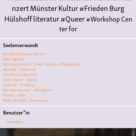
nzert
Münster
Kultur
#Frieden
Burg
Hülshoff
literatur
#Queer
#Workshop
Cen
ter for
Literature
Polyamorie
Polytreff
#live
Konzert
Seelenverwandt
Polyamorietreff
Ethische Nicht-
die dezentrale aus Kassel
Monogamie
CNM
#jazz
#vortrag
antifa
femin
Aktie Agenda
MD linksdrehend - Linke Termine in Magdeburg
ismus
kunst
antisemitismus
Musik
#cubakult
rAuszeit – Hannover
Osnabrück alternativ
ur
DFG-
Stressfaktor – Berlin
VK
queer
#Demo
#Theater
Friedenskooperati
tacker.fr – Freiburg
hermine termine – Ruhrgebiet
ve
#film #kino #filmwerkstatt
Plotter – Köln
Radio Nordpol - Dortmund
#filmclub
#Münster
#BLACKBOX
punk
#kino
Benutzer*in
#menschenrechte
#film #kino #kultur
Anmelden
#muenster
#filmwerkstatttmünster
#vegan
#Ausstellun