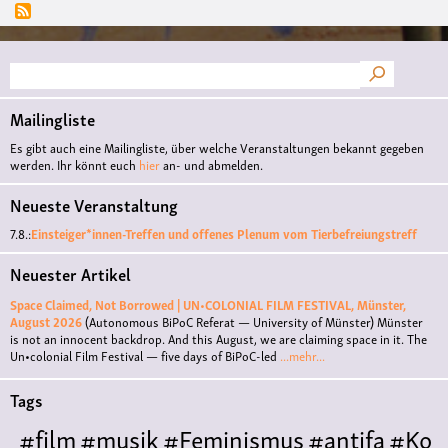
Nei
zum
Krie
Nei
Suche
zum
Impe
Mailingliste
Es gibt auch eine Mailingliste, über welche Veranstaltungen bekannt gegeben
werden. Ihr könnt euch
hier
an- und abmelden.
Neueste Veranstaltung
7.8.:
Einsteiger*innen-Treffen und offenes Plenum vom Tierbefreiungstreff
Neuester Artikel
Space Claimed, Not Borrowed | UN•COLONIAL FILM FESTIVAL, Münster,
August 2026
(Autonomous BiPoC Referat — University of Münster)
Münster
is not an innocent backdrop. And this August, we are claiming space in it. The
Un•colonial Film Festival — five days of BiPoC-led
...mehr...
Tags
#film
#musik
#Feminismus
#antifa
#Ko