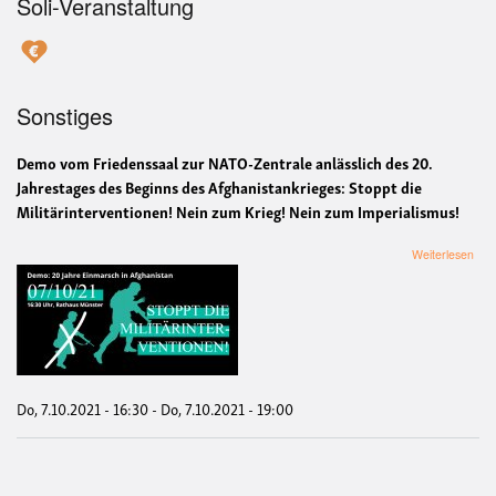
Soli-Veranstaltung
Sonstiges
Demo vom Friedenssaal zur NATO-Zentrale anlässlich des 20.
Jahrestages des Beginns des Afghanistankrieges: Stoppt die
Militärinterventionen! Nein zum Krieg! Nein zum Imperialismus!
übe
Weiterlesen
Dem
anlä
des
20.
Jah
des
Beg
des
Do, 7.10.2021 - 16:30
-
Do, 7.10.2021 - 19:00
Afgh
Sto
die
Mili