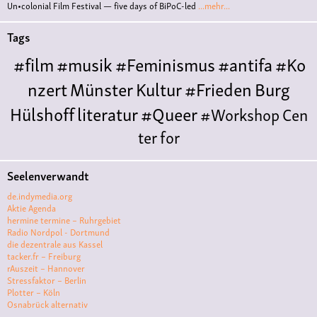
Un•colonial Film Festival — five days of BiPoC-led
...mehr...
Tags
#film
#musik
#Feminismus
#antifa
#Ko
nzert
Münster
Kultur
#Frieden
Burg
Hülshoff
literatur
#Queer
#Workshop
Cen
ter for
Literature
Polyamorie
Polytreff
#live
Konzert
Seelenverwandt
Polyamorietreff
Ethische Nicht-
de.indymedia.org
Monogamie
CNM
#jazz
#vortrag
antifa
femin
Aktie Agenda
hermine termine – Ruhrgebiet
ismus
kunst
antisemitismus
Musik
#cubakult
Radio Nordpol - Dortmund
die dezentrale aus Kassel
ur
DFG-
tacker.fr – Freiburg
VK
queer
#Demo
#Theater
Friedenskooperati
rAuszeit – Hannover
Stressfaktor – Berlin
ve
#film #kino #filmwerkstatt
Plotter – Köln
Osnabrück alternativ