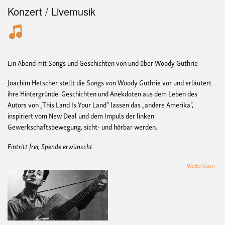
Konzert / Livemusik
Ein Abend mit Songs und Geschichten von und über Woody Guthrie
Joachim Hetscher stellt die Songs von Woody Guthrie vor und erläutert
ihre Hintergründe. Geschichten und Anekdoten aus dem Leben des
Autors von „This Land Is Your Land“ lassen das „andere Amerika“,
inspiriert vom New Deal und dem Impuls der linken
Gewerkschaftsbewegung, sicht- und hörbar werden.
Eintritt frei, Spende erwünscht
übe
Weiterlesen
Woo
Guth
Migr
Wor
Fre
Figh