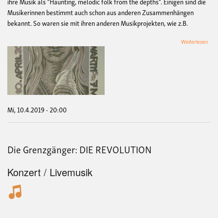
ihre Musik als "Haunting, melodic folk from the depths". Einigen sind die
Musikerinnen bestimmt auch schon aus anderen Zusammenhängen
bekannt. So waren sie mit ihren anderen Musikprojekten, wie z.B.
übe
Weiterlesen
Kon
mit
CIN
Dry
well
Mi, 10.4.2019 - 20:00
Die Grenzgänger: DIE REVOLUTION
Konzert / Livemusik