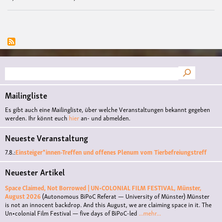
Suche
Mailingliste
Es gibt auch eine Mailingliste, über welche Veranstaltungen bekannt gegeben
werden. Ihr könnt euch
hier
an- und abmelden.
Neueste Veranstaltung
7.8.:
Einsteiger*innen-Treffen und offenes Plenum vom Tierbefreiungstreff
Neuester Artikel
Space Claimed, Not Borrowed | UN•COLONIAL FILM FESTIVAL, Münster,
August 2026
(Autonomous BiPoC Referat — University of Münster)
Münster
is not an innocent backdrop. And this August, we are claiming space in it. The
Un•colonial Film Festival — five days of BiPoC-led
...mehr...