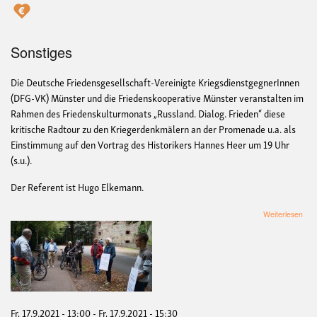
Sonstiges
Die Deutsche Friedensgesellschaft-Vereinigte KriegsdienstgegnerInnen
(DFG-VK) Münster und die Friedenskooperative Münster veranstalten im
Rahmen des Friedenskulturmonats „Russland. Dialog. Frieden“ diese
kritische Radtour zu den Kriegerdenkmälern an der Promenade u.a. als
Einstimmung auf den Vortrag des Historikers Hannes Heer um 19 Uhr
(s.u.).
Der Referent ist Hugo Elkemann.
übe
Weiterlesen
Krit
Kri
Pro
Rad
mit
Hug
Elk
Fr, 17.9.2021 - 13:00
-
Fr, 17.9.2021 - 15:30