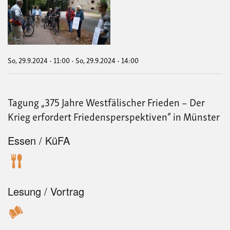
Rad
von
der
Gar
zur
FR
mit
So, 29.9.2024 - 11:00
-
So, 29.9.2024 - 14:00
Hug
Elk
Tagung „375 Jahre Westfälischer Frieden – Der
Krieg erfordert Friedensperspektiven“ in Münster
Essen / KüFA
Lesung / Vortrag