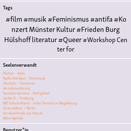
Tags
#film
#musik
#Feminismus
#antifa
#Ko
nzert
Münster
Kultur
#Frieden
Burg
Hülshoff
literatur
#Queer
#Workshop
Cen
ter for
Literature
Polyamorie
Polytreff
#live
Konzert
Seelenverwandt
Polyamorietreff
Ethische Nicht-
Plotter – Köln
Monogamie
CNM
#jazz
#vortrag
antifa
femin
Radio Nordpol - Dortmund
rAuszeit – Hannover
ismus
kunst
antisemitismus
Musik
#cubakult
de.indymedia.org
hermine termine – Ruhrgebiet
ur
DFG-
tacker.fr – Freiburg
VK
queer
#Demo
#Theater
Friedenskooperati
MD linksdrehend - Linke Termine in Magdeburg
Stressfaktor – Berlin
ve
#film #kino #filmwerkstatt
die dezentrale aus Kassel
Aktie Agenda
#filmclub
#Münster
#BLACKBOX
punk
#kino
Benutzer*in