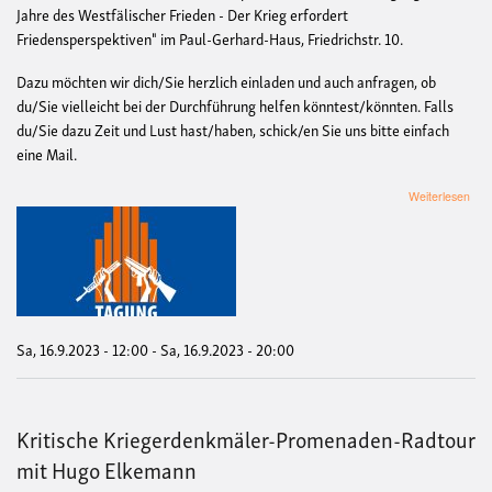
Jahre des Westfälischer Frieden - Der Krieg erfordert
Friedensperspektiven" im Paul-Gerhard-Haus, Friedrichstr. 10.
Dazu möchten wir dich/Sie herzlich einladen und auch anfragen, ob
du/Sie vielleicht bei der Durchführung helfen könntest/könnten. Falls
du/Sie dazu Zeit und Lust hast/haben, schick/en Sie uns bitte einfach
eine Mail.
übe
Weiterlesen
Tag
„37
Jah
West
Fri
–
Der
Krie
Sa, 16.9.2023 - 12:00
-
Sa, 16.9.2023 - 20:00
erfo
Frie
in
Mün
Kritische Kriegerdenkmäler-Promenaden-Radtour
mit Hugo Elkemann